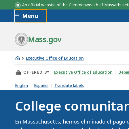
An official website of the Commonwealth of Massachus
Skip to main content
Menu
Mass.gov
Executive Office of Education
College
THIS PAGE, COLLEGE COMUNITARIOS GRATUI
OFFERED BY
Executive Office of Education
Depa
comunitarios
gratuitos
English
Español
Translate labels
College comunitar
En Massachusetts, hemos eliminado el pago de