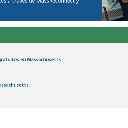
tes a través de MassReconnect y
gratuitos en Massachusetts
Massachusetts