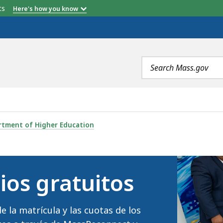
etts
Here's how you know
Search
terms
TOS, IS
rtment of Higher Education
ios gratuitos
 la matrícula y las cuotas de los