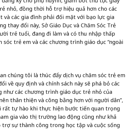
h đăng ký cho phụ huynh, giảm bớt thủ tục giấy
trẻ nhỏ, đồng thời hỗ trợ hiệu quả hơn cho các
t và các gia đình phải đối mặt với bạo lực gia
ng thay đổi này, Sở Giáo Dục và Chăm Sóc Trẻ
gười trẻ tuổi, đang đi làm và có thu nhập thấp
m sóc trẻ em và các chương trình giáo dục “ngoài
n chúng tôi là thúc đẩy dịch vụ chăm sóc trẻ em
đổi về quy định và chính sách này sẽ phá bỏ các
g như các chương trình giáo dục trẻ nhỏ của
 nên thân thiện và công bằng hơn với người dân”,
i rất tự hào khi thực hiện bước tiến quan trọng
tham gia vào thị trường lao động cũng như khả
ỗ trợ sự thành công trong học tập và cuộc sống