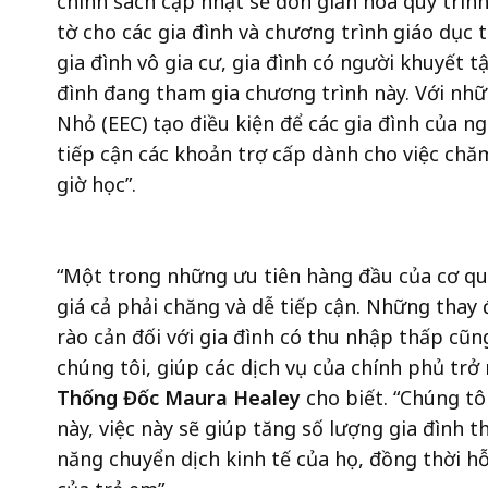
chính sách cập nhật sẽ đơn giản hóa quy trìn
Sóc
tờ cho các gia đình và chương trình giáo dục 
Trẻ
gia đình vô gia cư, gia đình có người khuyết tậ
Em
đình đang tham gia chương trình này. Với nhữ
Nhỏ (EEC) tạo điều kiện để các gia đình của n
tiếp cận các khoản trợ cấp dành cho việc chă
giờ học”.
“Một trong những ưu tiên hàng đầu của cơ qua
giá cả phải chăng và dễ tiếp cận. Những thay 
rào cản đối với gia đình có thu nhập thấp cũn
chúng tôi, giúp các dịch vụ của chính phủ trở
Thống Đốc Maura Healey
cho biết. “Chúng tô
này, việc này sẽ giúp tăng số lượng gia đình 
năng chuyển dịch kinh tế của họ, đồng thời h