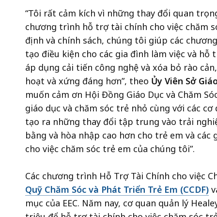
“Tôi rất cảm kích vì những thay đổi quan trọn
chương trình hỗ trợ tài chính cho việc chăm 
định và chính sách, chúng tôi giúp các chươn
tạo điều kiện cho các gia đình làm việc và hỗ
áp dụng cải tiến công nghệ và xóa bỏ rào cản,
hoạt và xứng đáng hơn”, theo
Ủy Viên Sở Gi
muốn cảm ơn Hội Đồng Giáo Dục và Chăm Sóc 
giáo dục và chăm sóc trẻ nhỏ cùng với các cơ
tạo ra những thay đổi tập trung vào trải nghi
bằng và hòa nhập cao hơn cho trẻ em và các g
cho việc chăm sóc trẻ em của chúng tôi”.
Các chương trình Hỗ Trợ Tài Chính cho việc
C
Quỹ Chăm Sóc và Phát Triển Trẻ Em (CCDF)
v
mục của EEC. Năm nay, cơ quan quản lý Healey
triệu để hỗ trợ tài chính cho việc chăm sóc tr