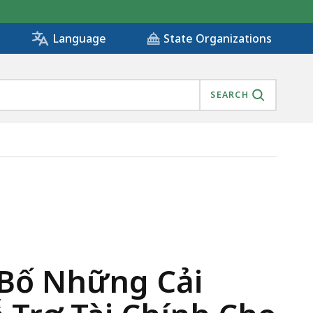
State Organizations
Language
SEARCH
NG TRÌNH HỖ TRỢ TÀI CHÍNH CHO VIỆC CHĂM SÓC TRẺ
 Bố Những Cải