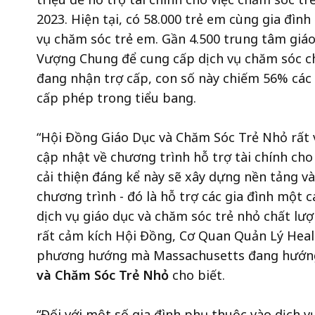
2023. Hiện tại, có 58.000 trẻ em cùng gia đình
vụ chăm sóc trẻ em. Gần 4.500 trung tâm giáo
Vượng Chung để cung cấp dịch vụ chăm sóc ch
đang nhận trợ cấp, con số này chiếm 56% các
cấp phép trong tiểu bang.
“Hội Đồng Giáo Dục và Chăm Sóc Trẻ Nhỏ rất 
cập nhật về chương trình hỗ trợ tài chính ch
cải thiện đáng kể này sẽ xây dựng nền tảng v
chương trình - đó là hỗ trợ các gia đình một c
dịch vụ giáo dục và chăm sóc trẻ nhỏ chất lư
rất cảm kích Hội Đồng, Cơ Quan Quản Lý Heale
phương hướng mà Massachusetts đang hướng
và Chăm Sóc Trẻ Nhỏ
cho biết.
“Đối với một số gia đình phụ thuộc vào dịch v