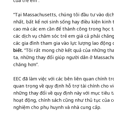
của trẻ em”.
“T
ạ
i Massachusetts, chúng tôi đầu tư vào dịc
nhất, bất kể nơi sinh sống hay điều kiện kinh 
cao mà các em cần để thành công trong học tậ
các dịch vụ chăm sóc trẻ em
giá cả phải chăng
các gia đình tham gia vào lực lượng lao động 
biết.
“Tôi rất mong chờ kết quả của những tha
ta, những thay đổi giúp người dân ở Massachus
chăng hơn”.
EEC đã làm việc với các bên liên quan chính 
quan trọng về quy định hỗ trợ tài chính cho v
những thay đổi về quy định này với mục tiêu tậ
hoạt động, chính sách cũng như thủ tục của cơ
nghiệm cho phụ huynh và nhà cung cấp.