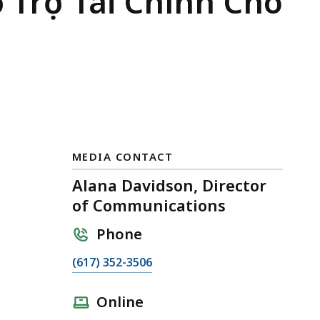
 Trợ Tài Chính Cho
MEDIA CONTACT
Alana Davidson, Director
of Communications
Phone
C
(617) 352-3506
a
l
Online
l