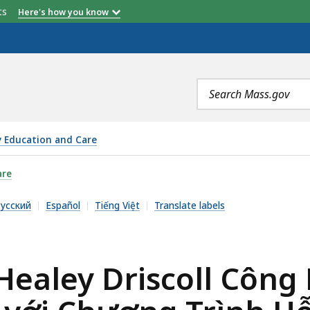
etts
Here's how you know
Search
terms
y Education and Care
OLL CÔNG BỐ NHỮNG CẢI THIỆN ĐÁNG KỂ ĐỐI VỚI CHƯƠ
are
усский
Español
Tiếng Việt
Translate labels
ealey Driscoll Công