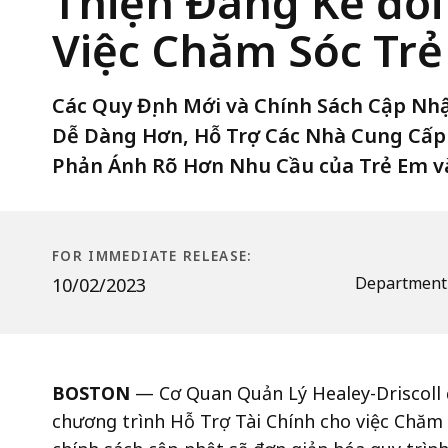
Release
Thiện Đáng Kể đối
Những
Cải
Việc Chăm Sóc Tr
Thiện
Đáng
Các Quy Định Mới và Chính Sách Cập Nh
Kể
Dễ Dàng Hơn, Hỗ Trợ Các Nhà Cung Cấp 
đối
Phản Ánh Rõ Hơn Nhu Cầu của Trẻ Em v
với
Chương
Trình
Hỗ
FOR IMMEDIATE RELEASE:
Trợ
Department 
10/02/2023
Tài
Chính
Cho
BOSTON
—
Cơ Quan Quản Lý Healey-Driscoll 
Việc
chương trình Hỗ Trợ Tài Chính cho việc
Chăm 
Chăm