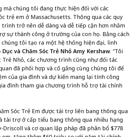
g mà chúng tôi đang thực hiện đối với các
sóc trẻ em ở Massachusetts. Thông qua các quy
g trình trở nên dễ dàng và dễ tiếp cận hơn nhằm
 trợ sự thành công ở trường của con họ. Bằng cách
 chúng tôi tạo ra một hệ thống hiện đại, linh
áo Dục và Chăm Sóc Trẻ Nhỏ Amy Kershaw
. “Tôi
Trẻ Nhỏ, các chương trình cũng như đối tác
 quan đã phối hợp và cố gắng cùng chúng tôi để
ệm của gia đình và dự kiến mang lại tính công
ia đình tham gia chương trình hỗ trợ tài chính
hăm Sóc Trẻ Em
được tài trợ liên bang thông qua
à tài trợ ở cấp tiểu bang thông qua nhiều hạng
-Driscoll và cơ quan lập pháp đã phân bổ $778
ẻ em, tăng thêm $60 triệu so với năm tài chính