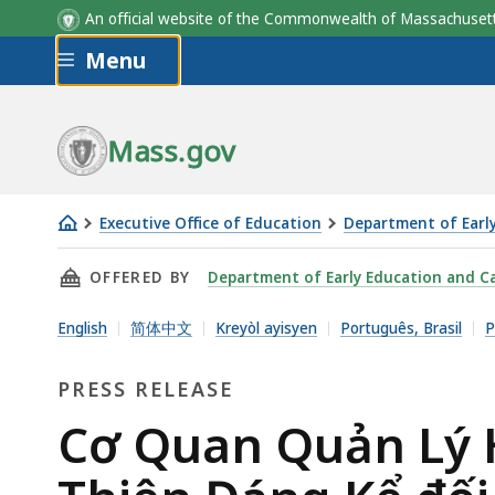
An official website of the Commonwealth of Massachus
Skip to main content
Menu
Mass.gov
Executive Office of Education
Department of Earl
Cơ
THIS PAGE, CƠ QUAN QUẢN LÝ HEALEY DRISC
OFFERED BY
Department of Early Education and C
Quan
Quản
English
简体中文
Kreyòl ayisyen
Português, Brasil
Р
Lý
Healey
PRESS RELEASE
Driscoll
Press
Cơ Quan Quản Lý H
Công
Bố