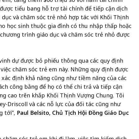
 được tiểu bang hỗ trợ tài chính để tiếp cận dịch
 dục và chăm sóc trẻ nhỏ hợp tác với Khối Thịnh
o học sinh thuộc gia đình có thu nhập thấp hoặc
 chương trình giáo dục và chăm sóc trẻ nhỏ được
vinh dự được bỏ phiếu thông qua các quy định
o việc chăm sóc trẻ em này. Những quy định được
à xác định khả năng cũng như tiềm năng của các
ách công bằng để họ có thể chi trả và tiếp cận
ợng cao trên khắp Khối Thịnh Vượng Chung. Tôi
y-Driscoll và các nỗ lực của đối tác cũng như
 tới”,
Paul Belsito, Chủ Tịch Hội Đồng Giáo Dục
ụ chăm sóc trẻ em khi đi làm, việc tìm kiếm dịch