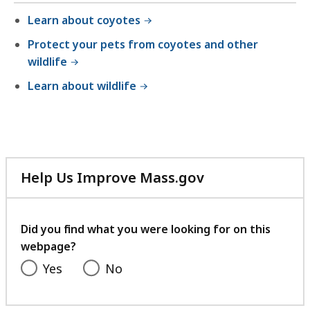
1
,
e
7
t
Learn about coyotes
K
2
n
4
,
B
Protect your pets from coyotes and other
t
3
&
M
,
wildlife
,
7
C
B
&
Learn about wildlife
o
.
,
C
e
5
o
x
4
e
i
K
x
s
B
i
t
Help Us Improve Mass.gov
,
s
e
with
t
n
your
e
c
feedback
Did you find what you were looking for on this
n
e
webpage?
c
Yes
No
e
-
D
-