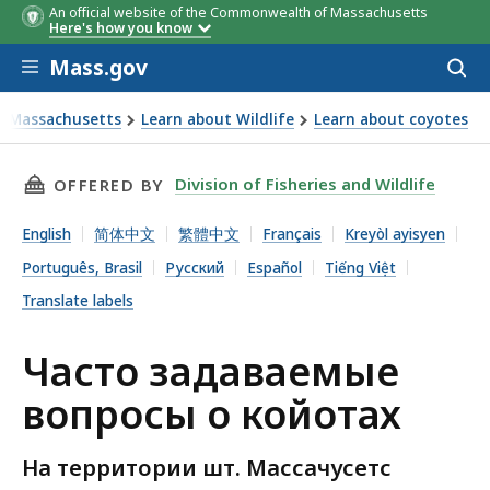
An official website of the Commonwealth of Massachusetts
Here's how you know
Skip to main content
Mass.gov
Acces
to
Поведение койота
Характер
sear
d Massachusetts
Learn about Wildlife
Learn about coyotes
поведени
адаваемые вопросы о койотах
THIS PAGE, ЧАСТО ЗАДАВАЕМЫЕ ВОПРОСЫ О
Division of Fisheries and Wildlife
OFFERED BY
English
简体中文
繁體中文
Français
Kreyòl ayisyen
Português, Brasil
Русский
Español
Tiếng Việt
Translate labels
Часто задаваемые
вопросы о койотах
На территории шт. Массачусетс