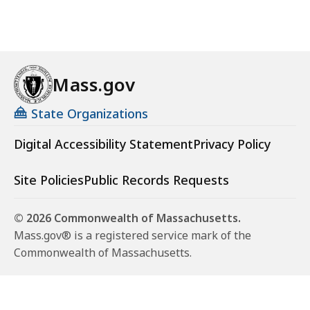
a
D
v
a
e
v
W
e
a
Mass.gov
W
t
a
t
State Organizations
t
l
t
e
Digital Accessibility Statement
Privacy Policy
l
s
e
,
Site Policies
Public Records Requests
s
P
,
h
© 2026 Commonwealth of Massachusetts.
P
D
Mass.gov® is a registered service mark of the
h
,
Commonwealth of Massachusetts.
D
B
,
l
B
a
l