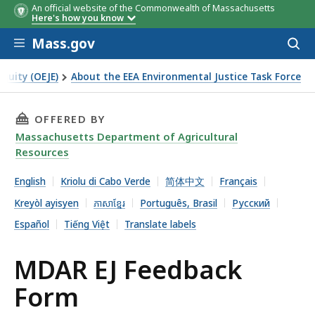
An official website of the Commonwealth of Massachusetts
Here's how you know
Skip to main content
Mass.gov
Acces
to
sear
Equity (OEJE)
About the EEA Environmental Justice Task Force
THIS PAGE, MDAR EJ FEEDBACK FORM, IS
OFFERED BY
Massachusetts Department of Agricultural
Resources
English
Kriolu di Cabo Verde
简体中文
Français
Kreyòl ayisyen
ភាសាខ្មែរ
Português, Brasil
Русский
Español
Tiếng Việt
Translate labels
MDAR EJ Feedback
Form