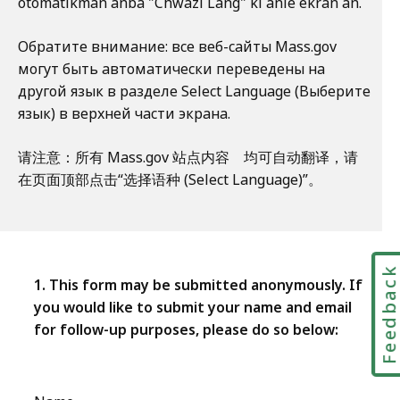
otomatikman anba "Chwazi Lang" ki anlè ekran an.
Обратите внимание: все веб-сайты Mass.gov
могут быть автоматически переведены на
другой язык в разделе Select Language (Выберите
язык) в верхней части экрана.
请注意：所有 Mass.gov 站点内容 均可自动翻译，请
在页面顶部点击“选择语种 (Select Language)”。
Feedbac