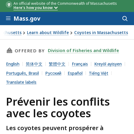
An official website of the Commonwealth of Massachusetts
Here's how you know
Skip to main content
Mass.gov
Acces
to
sear
sachusetts
Learn about Wildlife
Coyotes in Massachusetts
onflits avec les coyotes
THIS PAGE, PRÉVENIR LES CONFLITS AVEC LES
Division of Fisheries and Wildlife
OFFERED BY
English
简体中文
繁體中文
Français
Kreyòl ayisyen
Português, Brasil
Русский
Español
Tiếng Việt
Translate labels
Prévenir les conflits
avec les coyotes
Les coyotes peuvent prospérer à