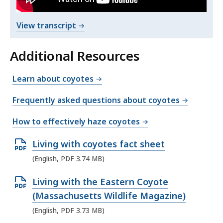
Coexistence​
v
-
i
o
View transcript
Dave
d
f
Wattles,
e
C
Additional Resources
o
o
PhD,
C
.
y
Black
Learn about coyotes
o
o
Bear
y
t
Frequently asked questions about coyotes
o
and
e
t
How to effectively haze coyotes
Furbearer
e
B
Biologist
O
Living with coyotes fact sheet
i
p
B
(English, PDF 3.74 MB)
o
e
i
l
O
Living with the Eastern Coyote
o
n
o
p
(Massachusetts Wildlife Magazine)
l
P
g
o
e
(English, PDF 3.73 MB)
y
D
g