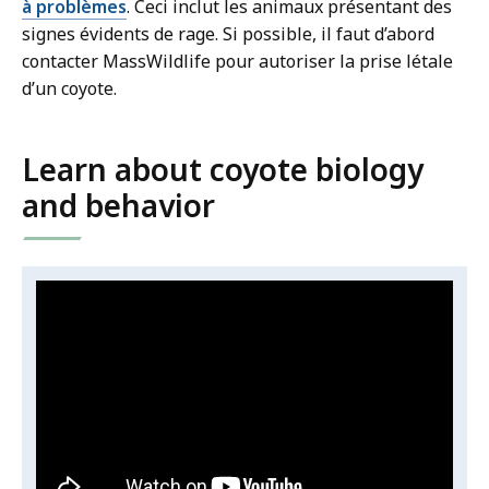
à problèmes
. Ceci inclut les animaux présentant des
signes évidents de rage. Si possible, il faut d’abord
contacter MassWildlife pour autoriser la prise létale
d’un coyote.
Learn about coyote biology
and behavior
Video:
S
k
Coyote
i
p
Biology,
t
Management,
h
i
&
s