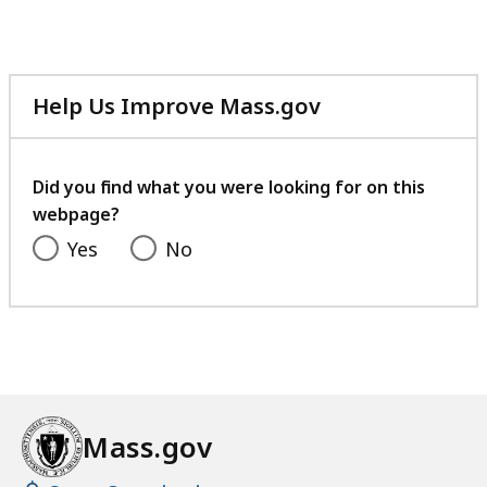
s
5
i
t
4
s
e
t
K
n
Help Us Improve Mass.gov
e
B
c
with
n
e
,
your
c
feedback
Did you find what you were looking for on this
e
-
webpage?
D
-
Yes
No
a
D
v
a
e
v
W
e
a
W
t
a
t
t
Mass.gov
l
t
e
l