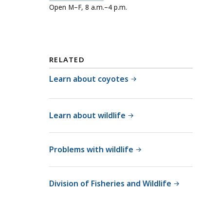
a
Open M–F, 8 a.m.–4 p.m.
i
l
l
l
d
M
l
a
i
RELATED
s
f
s
Learn about coyotes
e
W
a
i
t
l
Learn about wildlife
d
l
Problems with wildlife
i
f
e
Division of Fisheries and Wildlife
a
t