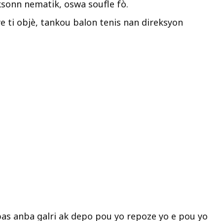
ksonn nematik, oswa soufle fò.
e ti objè, tankou balon tenis nan direksyon
spas anba galri ak depo pou yo repoze yo e pou yo