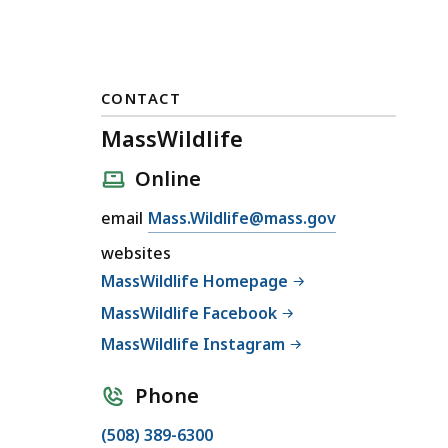
CONTACT
MassWildlife
Online
E
email
Mass.Wildlife@mass.gov
m
websites
a
MassWildlife Homepage
i
MassWildlife Facebook
l
M
MassWildlife Instagram
a
s
Phone
s
C
(508) 389-6300
W