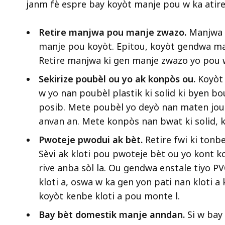
janm fè espre bay koyòt manje pou w ka atire 
Retire manjwa pou manje zwazo.
Manjwa zw
manje pou koyòt. Epitou, koyòt gendwa ma
Retire manjwa ki gen manje zwazo yo pou w
Sekirize poubèl ou yo ak konpòs ou.
Koyòt 
w yo nan poubèl plastik ki solid ki byen bo
posib. Mete poubèl yo deyò nan maten jou y
anvan an. Mete konpòs nan bwat ki solid, ki 
Pwoteje pwodui ak bèt.
Retire fwi ki tonbe
Sèvi ak kloti pou pwoteje bèt ou yo kont 
rive anba sòl la. Ou gendwa enstale tiyo PVC 
kloti a, oswa w ka gen yon pati nan kloti a 
koyòt kenbe kloti a pou monte l.
Bay bèt domestik manje anndan.
Si w bay 