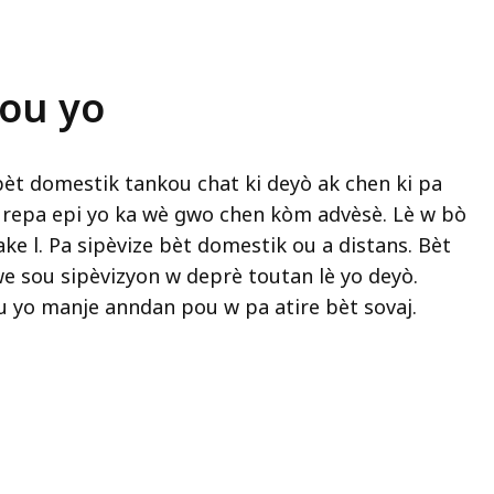
 ou yo
èt domestik tankou chat ki deyò ak chen ki pa
n repa epi yo ka wè gwo chen kòm advèsè. Lè w bò
ke l. Pa sipèvize bèt domestik ou a distans. Bèt
e sou sipèvizyon w deprè toutan lè yo deyò.
 yo manje anndan pou w pa atire bèt sovaj.