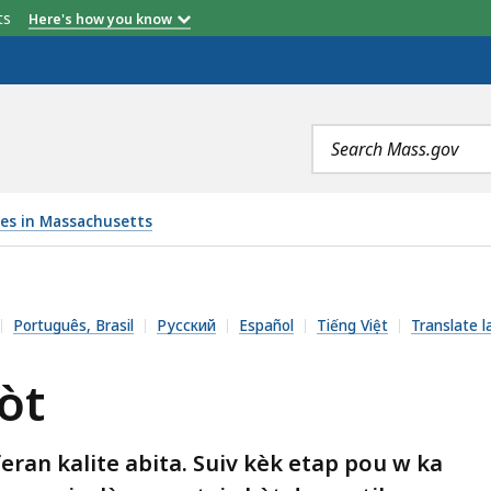
etts
Here's how you know
Search
terms
es in Massachusetts
Português, Brasil
Русский
Español
Tiếng Việt
Translate l
òt
ran kalite abita. Suiv kèk etap pou w ka