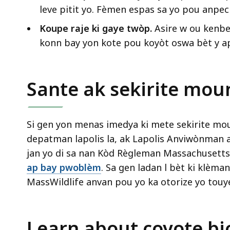
leve pitit yo. Fèmen espas sa yo pou anpech
Koupe raje ki gaye twòp.
Asire w ou kenbe
konn bay yon kote pou koyòt oswa bèt y a
Sante ak sekirite mou
Si gen yon menas imedya ki mete sekirite mou
depatman lapolis la, ak Lapolis Anviwònman a
jan yo di sa nan Kòd Règleman Massachusetts 
ap bay pwoblèm
. Sa gen ladan l bèt ki klèma
MassWildlife anvan pou yo ka otorize yo touye
Learn about coyote bi