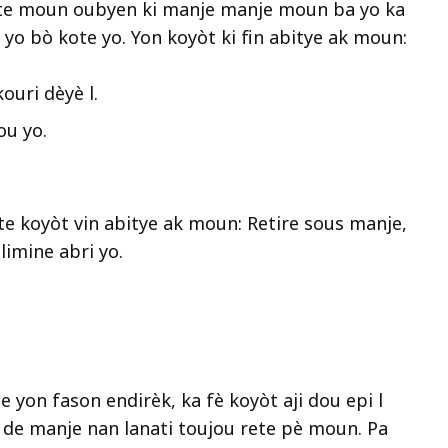
kote moun oubyen ki manje manje moun ba yo ka
è yo bò kote yo. Yon koyòt ki fin abitye ak moun:
ouri dèyè l.
ou yo.
te koyòt vin abitye ak moun: Retire sous manje,
limine abri yo.
se yon fason endirèk, ka fè koyòt aji dou epi l
n de manje nan lanati toujou rete pè moun. Pa