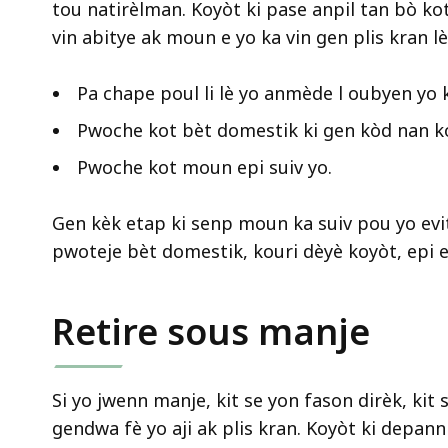
tou natirèlman. Koyòt ki pase anpil tan bò 
vin abitye ak moun e yo ka vin gen plis kran l
Pa chape poul li lè yo anmède l oubyen yo k
Pwoche kot bèt domestik ki gen kòd nan k
Pwoche kot moun epi suiv yo.
Gen kèk etap ki senp moun ka suiv pou yo evi
pwoteje bèt domestik, kouri dèyè koyòt, epi e
Retire sous manje
Si yo jwenn manje, kit se yon fason dirèk, kit 
gendwa fè yo aji ak plis kran. Koyòt ki depan