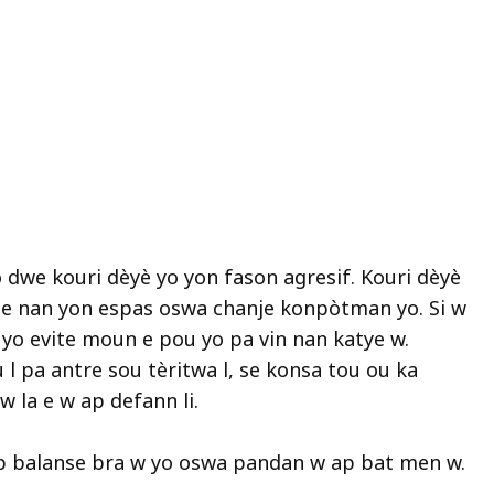
 dwe kouri dèyè yo yon fason agresif. Kouri dèyè
rete nan yon espas oswa chanje konpòtman yo. Si w
 yo evite moun e pou yo pa vin nan katye w.
l pa antre sou tèritwa l, se konsa tou ou ka
 la e w ap defann li.
p balanse bra w yo oswa pandan w ap bat men w.