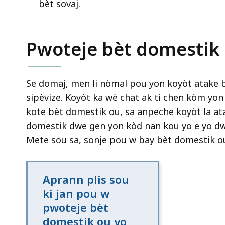
bèt sovaj.
Pwoteje bèt domestik
Se domaj, men li nòmal pou yon koyòt atake b
sipèvize. Koyòt ka wè chat ak ti chen kòm yo
kote bèt domestik ou, sa anpeche koyòt la ata
domestik dwe gen yon kòd nan kou yo e yo dw
Mete sou sa, sonje pou w bay bèt domestik ou
Aprann plis sou
ki jan pou w
pwoteje bèt
domestik ou yo