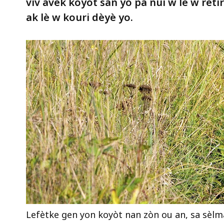
viv avèk koyòt san yo pa nui w lè w ret
ak lè w kouri dèyè yo.
Lefètke gen yon koyòt nan zòn ou an, sa sè