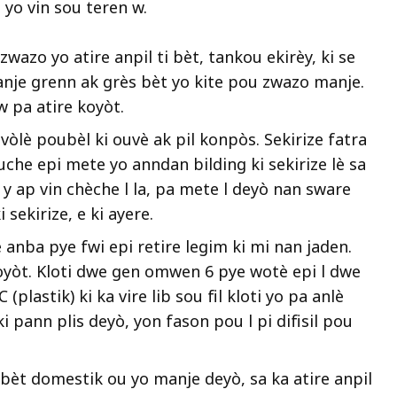
yo vin sou teren w.
azo yo atire anpil ti bèt, tankou ekirèy, ki se
nje grenn ak grès bèt yo kite pou zwazo manje.
 pa atire koyòt.
vòlè poubèl ki ouvè ak pil konpòs. Sekirize fatra
uche epi mete yo anndan bilding ki sekirize lè sa
 ap vin chèche l la, pa mete l deyò nan sware
sekirize, e ki ayere.
 anba pye fwi epi retire legim ki mi nan jaden.
koyòt. Kloti dwe gen omwen 6 pye wotè epi l dwe
(plastik) ki ka vire lib sou fil kloti yo pa anlè
ki pann plis deyò, yon fason pou l pi difisil pou
bèt domestik ou yo manje deyò, sa ka atire anpil