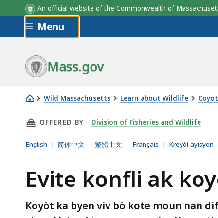
An official website of the Commonwealth of Massachus
Skip to main content
Menu
Mass.gov
Wild Massachusetts
Learn about Wildlife
Coyot
Evite
THIS PAGE, EVITE KONFLI AK KOYÒT, IS
OFFERED BY
Division of Fisheries and Wildlife
konfli
ak
English
简体中文
繁體中文
Français
Kreyòl ayisyen
koyòt
Evite konfli ak koy
Koyòt ka byen viv bò kote moun nan dife