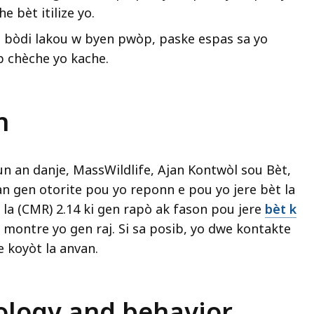
e bèt itilize yo.
 bòdi lakou w byen pwòp, paske espas sa yo
p chèche yo kache.
n
n an danje, MassWildlife, Ajan Kontwòl sou Bèt,
n gen otorite pou yo reponn e pou yo jere bèt la
la (CMR) 2.14 ki gen rapò ak fason pou jere
bèt k
n montre yo gen raj. Si sa posib, yo dwe kontakte
 koyòt la anvan.
ology and behavior