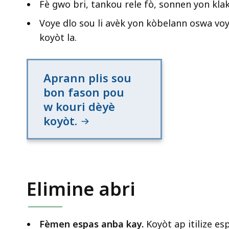
Fè gwo bri, tankou rele fò, sonnen yon kla
Voye dlo sou li avèk yon kòbelann oswa voy
koyòt la.
Aprann plis sou
bon fason pou
w kouri dèyè
koyòt.
Elimine abri
Fèmen espas anba kay.
Koyòt ap itilize e