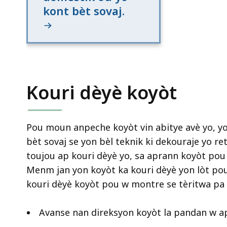
kont bèt sovaj.
Kouri dèyè koyòt
Pou moun anpeche koyòt vin abitye avè yo, yo
bèt sovaj se yon bèl teknik ki dekouraje yo 
toujou ap kouri dèyè yo, sa aprann koyòt pou
Menm jan yon koyòt ka kouri dèyè yon lòt pou 
kouri dèyè koyòt pou w montre se tèritwa pa w
Avanse nan direksyon koyòt la pandan w a