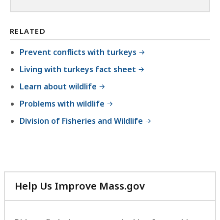
f
i
l
RELATED
e
Prevent conflicts with turkeys
,
Living with turkeys fact sheet
4
.
Learn about wildlife
2
Problems with wildlife
3
Division of Fisheries and Wildlife
M
B
,
Help Us Improve Mass.gov
with
your