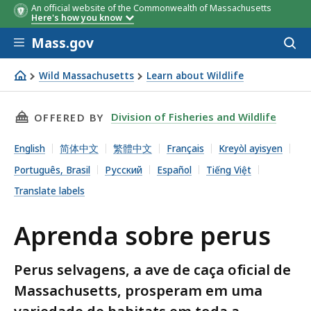
An official website of the Commonwealth of Massachusetts
Here's how you know
Skip to main content
Mass.gov
Acces
to
sear
Wild Massachusetts
Learn about Wildlife
Aprenda sobre perus
THIS PAGE, APRENDA SOBRE PERUS, IS
Division of Fisheries and Wildlife
OFFERED BY
English
简体中文
繁體中文
Français
Kreyòl ayisyen
Português, Brasil
Русский
Español
Tiếng Việt
Translate labels
Aprenda sobre perus
Perus selvagens, a ave de caça oficial de
Massachusetts, prosperam em uma