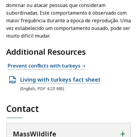
dominar ou atacar pessoas que consideram
subordinadas. Este comportamento é observado com
maior frequência durante a época de reprodução. Uma
vez estabelecido um comportamento ousado, pode ser
muito difícil mudar.
Additional Resources
Prevent conflicts with turkeys
O
Living with turkeys fact sheet
p
(English, PDF 4.23 MB)
e
n
Contact
P
D
F
+
MassWildlife