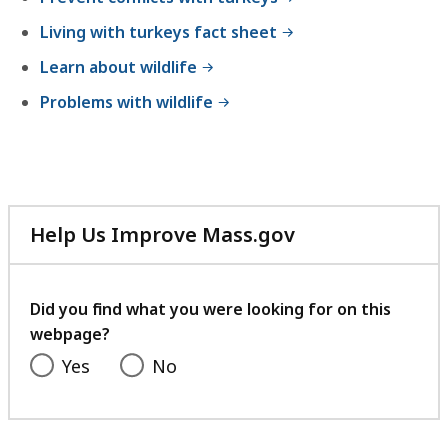
,
Living with turkeys fact sheet
4
.
Learn about wildlife
2
Problems with wildlife
3
M
B
,
Help Us Improve Mass.gov
with
your
feedback
Did you find what you were looking for on this
webpage?
Yes
No