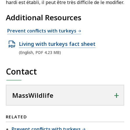
hardi est établi, il peut être très difficile de le modifier.
Additional Resources
Prevent conflicts with turkeys
O
Living with turkeys fact sheet
p
(English, PDF 4.23 MB)
e
n
Contact
P
D
F
+
MassWildlife
f
i
l
RELATED
e
Prevent conflicts with turkeys