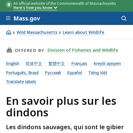
An official website of the Commonwealth of Massachusetts
Here's how you know
Skip to main content
Mass.gov
Acces
to
sear
Wild Massachusetts
Learn about Wildlife
En savoir plus sur les dindons
THIS PAGE, EN SAVOIR PLUS SUR LES DINDONS
Division of Fisheries and Wildlife
OFFERED BY
English
简体中文
繁體中文
Français
Kreyòl ayisyen
Português, Brasil
Русский
Español
Tiếng Việt
Translate labels
En savoir plus sur les
dindons
Les dindons sauvages, qui sont le gibier