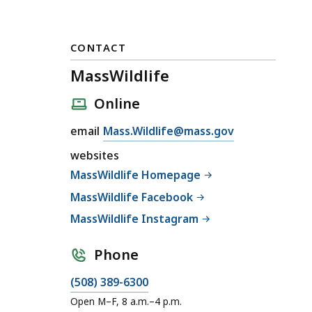
CONTACT
MassWildlife
Online
E
email
Mass.Wildlife@mass.gov
m
websites
a
MassWildlife Homepage
i
MassWildlife Facebook
l
M
MassWildlife Instagram
a
s
Phone
s
C
(508) 389-6300
W
a
Open M–F, 8 a.m.–4 p.m.
i