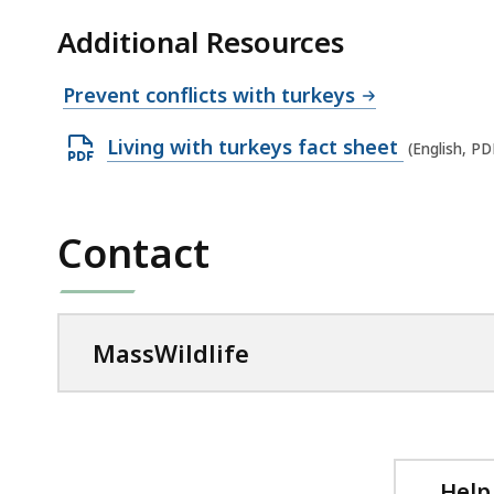
Additional Resources
Prevent conflicts with turkeys
O
Living with turkeys fact sheet
(English, P
p
e
n
Contact
P
D
F
MassWildlife
f
i
l
e
,
Help