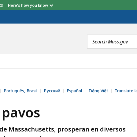
etts
Here's how you know
Search
terms
Português, Brasil
Русский
Español
Tiếng Việt
Translate l
 pavos
al de Massachusetts, prosperan en diversos