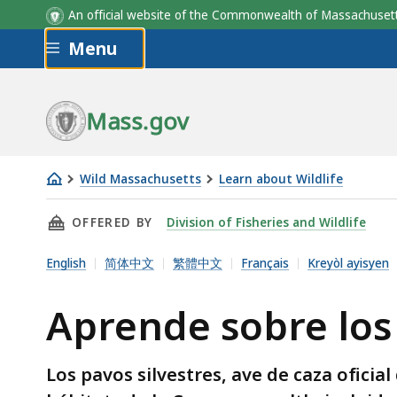
An official website of the Commonwealth of Massachus
Skip to main content
Menu
Mass.gov
Wild Massachusetts
Learn about Wildlife
Aprende
THIS PAGE, APRENDE SOBRE LOS PAVOS, IS
OFFERED BY
Division of Fisheries and Wildlife
sobre
los
English
简体中文
繁體中文
Français
Kreyòl ayisyen
pavos
Aprende sobre los
Los pavos silvestres, ave de caza ofici