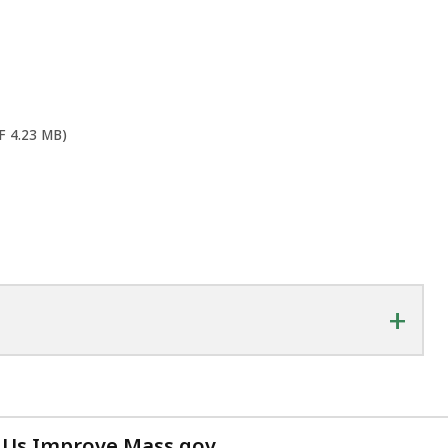
DF 4.23 MB)
+
 Us Improve Mass.gov