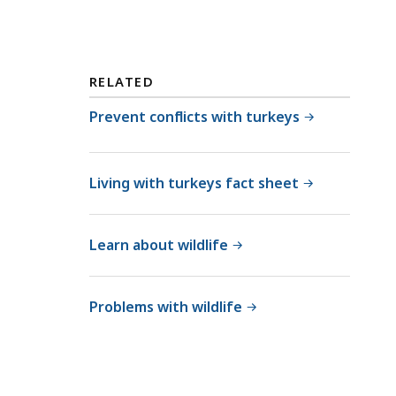
l
l
l
d
M
l
a
i
RELATED
s
f
s
Prevent conflicts with turkeys
e
W
a
i
t
l
Living with turkeys fact sheet
d
l
Learn about wildlife
i
f
e
Problems with wildlife
a
t