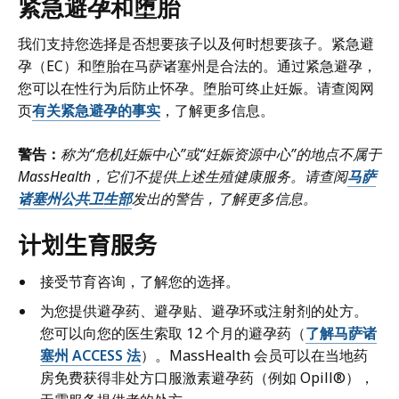
紧急避孕和堕胎
我们支持您选择是否想要孩子以及何时想要孩子。紧急避
孕（EC）和堕胎在马萨诸塞州是合法的。通过紧急避孕，
您可以在性行为后防止怀孕。堕胎可终止妊娠。请查阅网
页
有关紧急避孕的事实
，了解更多信息。
警告：
称为“危机妊娠中心”或“妊娠资源中心”的地点不属于
MassHealth，它们不提供上述生殖健康服务。请查阅
马萨
诸塞州公共卫生部
发出的警告，了解更多信息。
计划生育服务
接受节育咨询，了解您的选择。
为您提供避孕药、避孕贴、避孕环或注射剂的处方。
您可以向您的医生索取 12 个月的避孕药（
了解马萨诸
塞州 ACCESS 法
）。MassHealth 会员可以在当地药
房免费获得非处方口服激素避孕药（例如 Opill®），