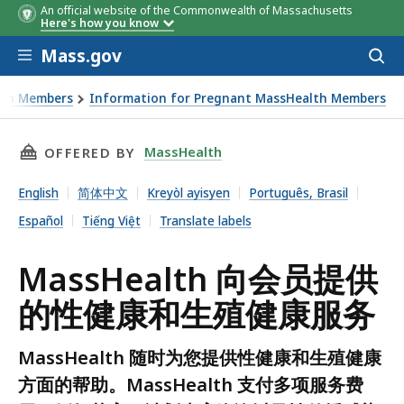
An official website of the Commonwealth of Massachusetts
Here's how you know
Skip to main content
Mass.gov
Acces
to
sear
lth Members
Information for Pregnant MassHealth Members
THIS PAGE, MASSHEALTH 向会员提供的性健康和
MassHealth
OFFERED BY
English
简体中文
Kreyòl ayisyen
Português, Brasil
Español
Tiếng Việt
Translate labels
MassHealth 向会员提供
的性健康和生殖健康服务
MassHealth 随时为您提供性健康和生殖健康
方面的帮助。MassHealth 支付多项服务费