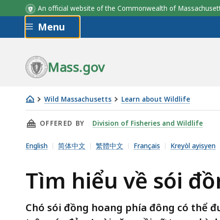
An official website of the Commonwealth of Massachus
Skip to main content
Menu
Mass.gov
Wild Massachusetts
Learn about Wildlife
Tìm
THIS PAGE, TÌM HIỂU VỀ SÓI ĐỒNG HOANG, 
OFFERED BY
Division of Fisheries and Wildlife
hiểu
về
English
简体中文
繁體中文
Français
Kreyòl ayisyen
sói
đồng
Tìm hiểu về sói đ
hoang
Chó sói đồng hoang phía đông có thể đ