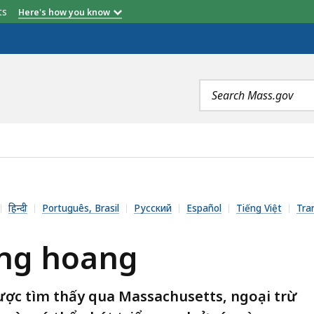
etts
Here's how you know
Search
terms
IS
हिन्दी
Português, Brasil
Русский
Español
Tiếng Việt
Tra
ồng hoang
ược tìm thấy qua Massachusetts, ngoại trừ