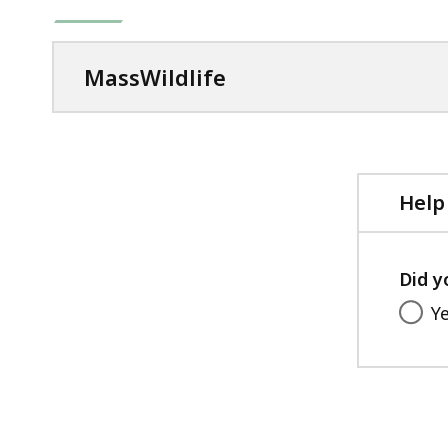
MassWildlife
Help
Did y
Y