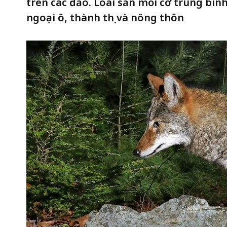
trên các đảo. Loài săn mồi cỡ trung bìn
ngoại ô, thành thị và nông thôn