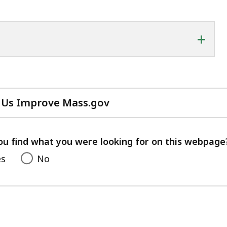
+
 Us Improve Mass.gov
with
your
feedback
ou find what you were looking for on this webpage
es
No