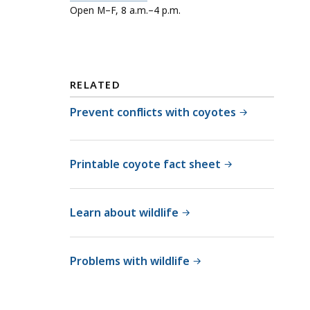
a
Open M–F, 8 a.m.–4 p.m.
i
l
l
l
d
M
l
a
i
RELATED
s
f
s
Prevent conflicts with coyotes
e
W
a
i
t
l
Printable coyote fact sheet
d
l
Learn about wildlife
i
f
e
Problems with wildlife
a
t