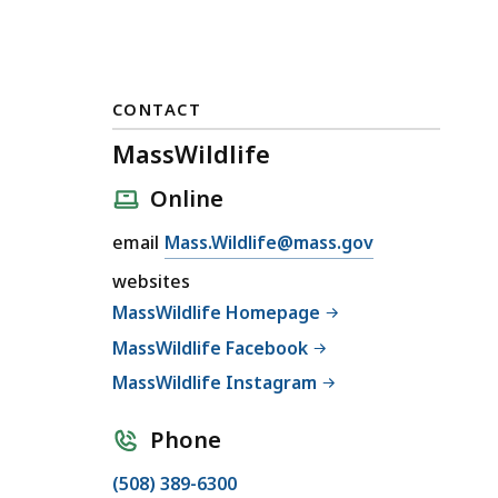
CONTACT
MassWildlife
Online
E
email
Mass.Wildlife@mass.gov
m
websites
a
MassWildlife Homepage
i
MassWildlife Facebook
l
M
MassWildlife Instagram
a
s
Phone
s
C
(508) 389-6300
W