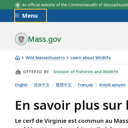
An official website of the Commonwealth of Massachus
Skip to main content
Menu
Mass.gov
Wild Massachusetts
Learn about Wildlife
En
THIS PAGE, EN SAVOIR PLUS SUR LE CERF, IS
OFFERED BY
Division of Fisheries and Wildlife
savoir
plus
English
简体中文
繁體中文
Français
Kreyòl ayisyen
sur
le
En savoir plus sur 
cerf
Le cerf de Virginie est commun au Mass