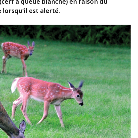
(cerf à queue blanche) en raison du
lorsqu’il est alerté.