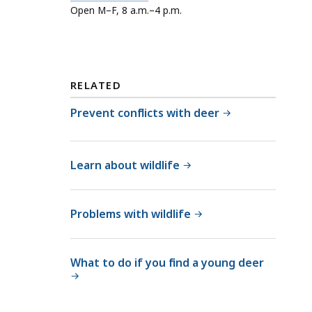
a
Open M–F, 8 a.m.–4 p.m.
i
l
l
l
d
M
l
a
i
RELATED
s
f
s
Prevent conflicts with deer
e
W
a
i
t
l
Learn about wildlife
d
l
Problems with wildlife
i
f
e
What to do if you find a young deer
a
t