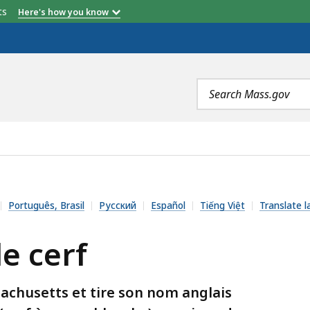
etts
Here's how you know
Search
terms
Português, Brasil
Русский
Español
Tiếng Việt
Translate l
le cerf
achusetts et tire son nom anglais