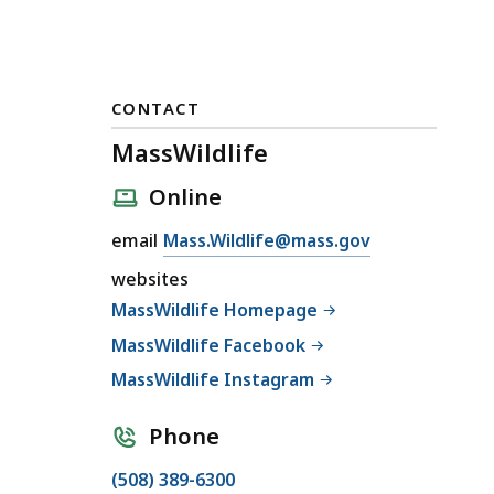
CONTACT
MassWildlife
Online
E
email
Mass.Wildlife@mass.gov
m
websites
a
MassWildlife Homepage
i
MassWildlife Facebook
l
M
MassWildlife Instagram
a
s
Phone
s
C
(508) 389-6300
W