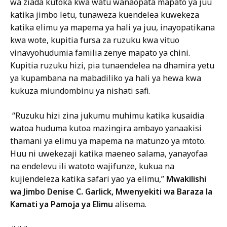
wa ziada kutoka kwa watu wanaopata mapato ya juu
katika jimbo letu, tunaweza kuendelea kuwekeza
katika elimu ya mapema ya hali ya juu, inayopatikana
kwa wote, kupitia fursa za ruzuku kwa vituo
vinavyohudumia familia zenye mapato ya chini.
Kupitia ruzuku hizi, pia tunaendelea na dhamira yetu
ya kupambana na mabadiliko ya hali ya hewa kwa
kukuza miundombinu ya nishati safi.
“Ruzuku hizi zina jukumu muhimu katika kusaidia
watoa huduma kutoa mazingira ambayo yanaakisi
thamani ya elimu ya mapema na matunzo ya mtoto.
Huu ni uwekezaji katika maeneo salama, yanayofaa
na endelevu ili watoto wajifunze, kukua na
kujiendeleza katika safari yao ya elimu,”
Mwakilishi
wa Jimbo Denise C. Garlick, Mwenyekiti wa Baraza la
Kamati ya Pamoja ya Elimu
alisema.