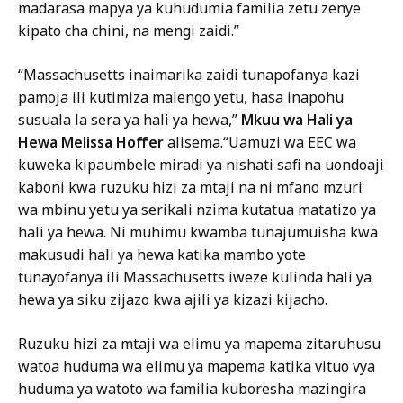
madarasa mapya ya kuhudumia familia zetu zenye
kipato cha chini, na mengi zaidi.”
“Massachusetts inaimarika zaidi tunapofanya kazi
pamoja ili kutimiza malengo yetu, hasa inapohu
susuala la sera ya hali ya hewa,”
Mkuu wa Hali ya
Hewa Melissa Hoffer
alisema.“Uamuzi wa EEC wa
kuweka kipaumbele miradi ya nishati safi na uondoaji
kaboni kwa ruzuku hizi za mtaji na ni mfano mzuri
wa mbinu yetu ya serikali nzima kutatua matatizo ya
hali ya hewa. Ni muhimu kwamba tunajumuisha kwa
makusudi hali ya hewa katika mambo yote
tunayofanya ili Massachusetts iweze kulinda hali ya
hewa ya siku zijazo kwa ajili ya kizazi kijacho.
Ruzuku hizi za mtaji wa elimu ya mapema zitaruhusu
watoa huduma wa elimu ya mapema katika vituo vya
huduma ya watoto wa familia kuboresha mazingira