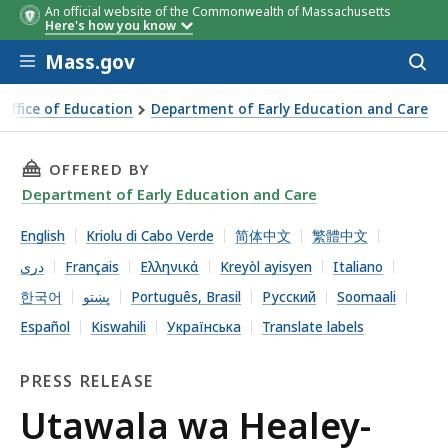
An official website of the Commonwealth of Massachusetts
Here's how you know
Skip to main content
Mass.gov
Acces
to
sear
 Office of Education
Department of Early Education and Care
aley-Driscoll Wazindua Mpango wa Ruzuku ya Dola Milioni 
THIS PAGE, UTAWALA WA HEALEY-DRISCOLL WA
OFFERED BY
Department of Early Education and Care
English
Kriolu di Cabo Verde
简体中文
繁體中文
دری
Français
Ελληνικά
Kreyòl ayisyen
Italiano
한국어
پښتو
Português, Brasil
Русский
Soomaali
Español
Kiswahili
Українська
Translate labels
PRESS RELEASE
Press
Utawala wa Healey-