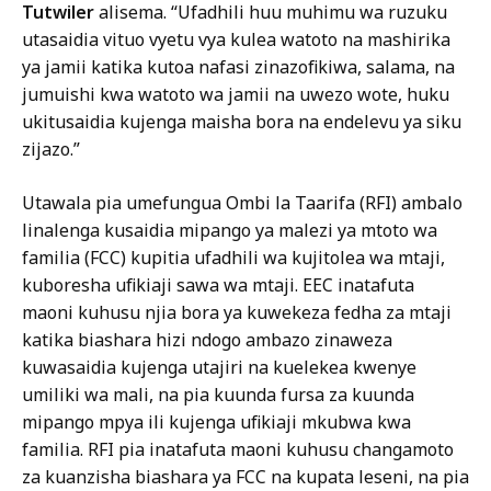
Tutwiler
alisema. “Ufadhili huu muhimu wa ruzuku
utasaidia vituo vyetu vya kulea watoto na mashirika
ya jamii katika kutoa nafasi zinazofikiwa, salama, na
jumuishi kwa watoto wa jamii na uwezo wote, huku
ukitusaidia kujenga maisha bora na endelevu ya siku
zijazo.”
Utawala pia umefungua Ombi la Taarifa (RFI) ambalo
linalenga kusaidia mipango ya malezi ya mtoto wa
familia (FCC) kupitia ufadhili wa kujitolea wa mtaji,
kuboresha ufikiaji sawa wa mtaji. EEC inatafuta
maoni kuhusu njia bora ya kuwekeza fedha za mtaji
katika biashara hizi ndogo ambazo zinaweza
kuwasaidia kujenga utajiri na kuelekea kwenye
umiliki wa mali, na pia kuunda fursa za kuunda
mipango mpya ili kujenga ufikiaji mkubwa kwa
familia. RFI pia inatafuta maoni kuhusu changamoto
za kuanzisha biashara ya FCC na kupata leseni, na pia