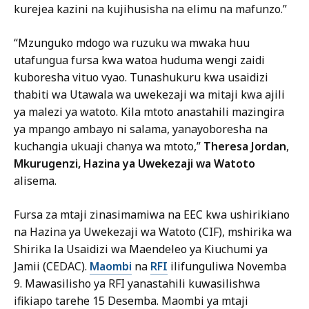
kurejea kazini na kujihusisha na elimu na mafunzo.”
“Mzunguko mdogo wa ruzuku wa mwaka huu
utafungua fursa kwa watoa huduma wengi zaidi
kuboresha vituo vyao. Tunashukuru kwa usaidizi
thabiti wa Utawala wa uwekezaji wa mitaji kwa ajili
ya malezi ya watoto. Kila mtoto anastahili mazingira
ya mpango ambayo ni salama, yanayoboresha na
kuchangia ukuaji chanya wa mtoto,”
Theresa Jordan
,
Mkurugenzi, Hazina ya Uwekezaji wa Watoto
alisema.
Fursa za mtaji zinasimamiwa na EEC kwa ushirikiano
na Hazina ya Uwekezaji wa Watoto (CIF), mshirika wa
Shirika la Usaidizi wa Maendeleo ya Kiuchumi ya
Jamii (CEDAC).
Maombi
na
RFI
ilifunguliwa Novemba
9. Mawasilisho ya RFI yanastahili kuwasilishwa
ifikiapo tarehe 15 Desemba. Maombi ya mtaji