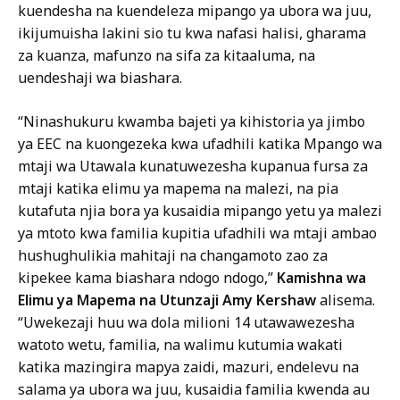
kuendesha na kuendeleza mipango ya ubora wa juu,
ikijumuisha lakini sio tu kwa nafasi halisi, gharama
za kuanza, mafunzo na sifa za kitaaluma, na
uendeshaji wa biashara.
“Ninashukuru kwamba bajeti ya kihistoria ya jimbo
ya EEC na kuongezeka kwa ufadhili katika Mpango wa
mtaji wa Utawala kunatuwezesha kupanua fursa za
mtaji katika elimu ya mapema na malezi, na pia
kutafuta njia bora ya kusaidia mipango yetu ya malezi
ya mtoto kwa familia kupitia ufadhili wa mtaji ambao
hushughulikia mahitaji na changamoto zao za
kipekee kama biashara ndogo ndogo,”
Kamishna wa
Elimu ya Mapema na Utunzaji Amy Kershaw
alisema.
“Uwekezaji huu wa dola milioni 14 utawawezesha
watoto wetu, familia, na walimu kutumia wakati
katika mazingira mapya zaidi, mazuri, endelevu na
salama ya ubora wa juu, kusaidia familia kwenda au