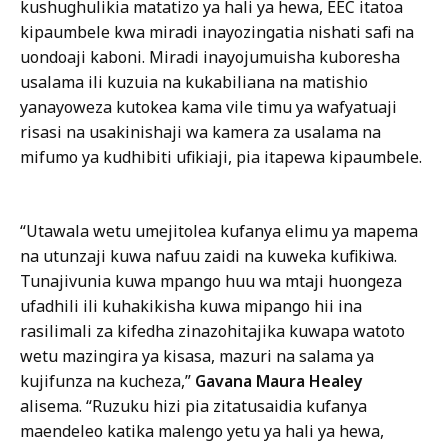
o
r
kushughulikia matatizo ya hali ya hewa, EEC itatoa
n
e
kipaumbele kwa miradi inayozingatia nishati safi na
,
c
uondoaji kaboni. Miradi inayojumuisha kuboresha
D
t
usalama ili kuzuia na kukabiliana na matishio
i
o
yanayoweza kutokea kama vile timu ya wafyatuaji
r
r
risasi na usakinishaji wa kamera za usalama na
e
o
mifumo ya kudhibiti ufikiaji, pia itapewa kipaumbele.
c
f
t
C
o
o
“Utawala wetu umejitolea kufanya elimu ya mapema
r
m
na utunzaji kuwa nafuu zaidi na kuweka kufikiwa.
o
m
Tunajivunia kuwa mpango huu wa mtaji huongeza
f
u
ufadhili ili kuhakikisha kuwa mipango hii ina
C
n
rasilimali za kifedha zinazohitajika kuwapa watoto
o
i
wetu mazingira ya kisasa, mazuri na salama ya
m
c
kujifunza na kucheza,”
Gavana Maura Healey
m
a
alisema. “Ruzuku hizi pia zitatusaidia kufanya
u
t
maendeleo katika malengo yetu ya hali ya hewa,