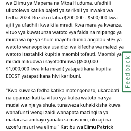
wa Elimu ya Mapema na Mtoa Huduma, ufadhili
uliotolewa katika bajeti ya serikali ya mwaka wa
fedha 2024.
Ruzuku itatoa $200,000 - $500,000 kwa
ajili ya ufadhili kwa kila mradi. Kwa mara ya kwanza,
vituo vya kuwatunza watoto vya faida na mipango ya
muda wa nje ya shule inayohudumia angalau 50% ya
watoto wanaopokea usaidizi wa kifedha wa malezi ya
watoto itastahiki kupitia maombi tofauti. Maombi ya
Feedbac
miradi mikubwa inayofadhiliwa ($500,000 -
$1,000,000 kwa kila mradi) yatapatikana kupitia
EEOST yatapatikana hivi karibuni.
"Kwa kuweka fedha katika matengenezo, ukarabati
na upanuzi katika vituo vya kulea watoto na vya
mudai wa nje ya shule, tunaweza kuhakikisha kuwa
wanafunzi wengi zaidi wanapata mazingira ya
madarasa ambayo yanakuza masomo, ukuaji na
uzoefu mzuri wa elimu,”
Katibu wa Elimu Patrick