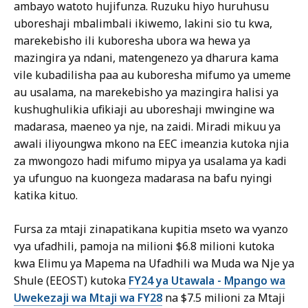
ambayo watoto hujifunza. Ruzuku hiyo huruhusu
uboreshaji mbalimbali ikiwemo, lakini sio tu kwa,
marekebisho ili kuboresha ubora wa hewa ya
mazingira ya ndani, matengenezo ya dharura kama
vile kubadilisha paa au kuboresha mifumo ya umeme
au usalama, na marekebisho ya mazingira halisi ya
kushughulikia ufikiaji au uboreshaji mwingine wa
madarasa, maeneo ya nje, na zaidi. Miradi mikuu ya
awali iliyoungwa mkono na EEC imeanzia kutoka njia
za mwongozo hadi mifumo mipya ya usalama ya kadi
ya ufunguo na kuongeza madarasa na bafu nyingi
katika kituo.
Fursa za mtaji zinapatikana kupitia mseto wa vyanzo
vya ufadhili, pamoja na milioni $6.8 milioni kutoka
kwa Elimu ya Mapema na Ufadhili wa Muda wa Nje ya
Shule (EEOST) kutoka
FY24 ya Utawala - Mpango wa
Uwekezaji wa Mtaji wa FY28
na $7.5 milioni za Mtaji