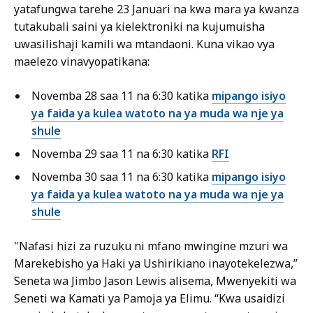
yatafungwa tarehe 23 Januari na kwa mara ya kwanza
tutakubali saini ya kielektroniki na kujumuisha
uwasilishaji kamili wa mtandaoni. Kuna vikao vya
maelezo vinavyopatikana:
Novemba 28 saa 11 na 6:30 katika
mipango isiyo
ya faida ya kulea watoto na ya muda wa nje ya
shule
Novemba 29 saa 11 na 6:30 katika
RFI
Novemba 30 saa 11 na 6:30 katika
mipango isiyo
ya faida ya kulea watoto na ya muda wa nje ya
shule
"Nafasi hizi za ruzuku ni mfano mwingine mzuri wa
Marekebisho ya Haki ya Ushirikiano inayotekelezwa,”
Seneta wa Jimbo Jason Lewis alisema, Mwenyekiti wa
Seneti wa Kamati ya Pamoja ya Elimu. “Kwa usaidizi