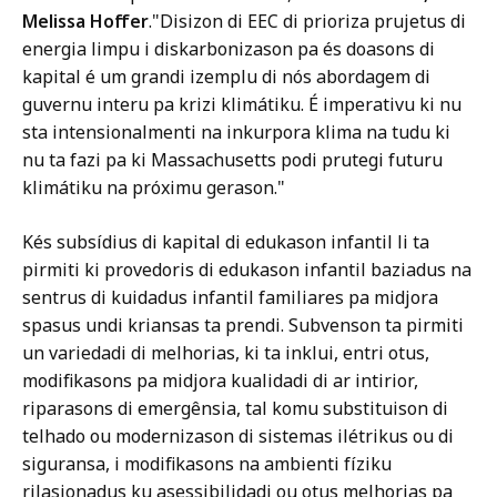
Melissa Hoffer
."Disizon di EEC di prioriza prujetus di
energia limpu i diskarbonizason pa és doasons di
kapital é um grandi izemplu di nós abordagem di
guvernu interu pa krizi klimátiku. É imperativu ki nu
sta intensionalmenti na inkurpora klima na tudu ki
nu ta fazi pa ki Massachusetts podi prutegi futuru
klimátiku na próximu gerason."
Kés subsídius di kapital di edukason infantil li ta
pirmiti ki provedoris di edukason infantil baziadus na
sentrus di kuidadus infantil familiares pa midjora
spasus undi kriansas ta prendi. Subvenson ta pirmiti
un variedadi di melhorias, ki ta inklui, entri otus,
modifikasons pa midjora kualidadi di ar intirior,
riparasons di emergênsia, tal komu substituison di
telhado ou modernizason di sistemas ilétrikus ou di
siguransa, i modifikasons na ambienti fíziku
rilasionadus ku asessibilidadi ou otus melhorias pa