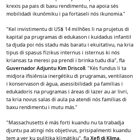
c
n
krexis pa pais di baxu rendimentu, na apoia sés
a
s
mobilidadi ikunômiku i pa fortaseli nós ikunomia."
t
a
i
"Kel invistimentu di US$ 14 milhões li na prujetus di
t
o
kapital pa prugramas di edukason i kuidadus infantil
n
ta djuda poi nós stadu más baratu i ekuitativu, na kria
s
tipus di spasus fízikus internus i isternus ki nós
a
kriansas ta meresi pa prendi i brinka tudu dia", fla
t
Guvernador Adjuntu Kim Driscoll
. "Kés fundus li ta
midjora ifisiênsia inergétiku di prugramas, ventilason
i konservason di água, asessibilidadi pa famílias i
edukadoris na prugramas i áreas di lazer au ar livri,
ta kria novus salas di aula pa atendi nós famílias di
baxu rendimentu i mutu más."
"Massachusetts é más forti kuandu nu ta trabadja
djuntu pa atingi nós objetivus, prisipalmenti kuandu
tem a ver ku pulítika klimátiku", fla
Xefi di Klima,