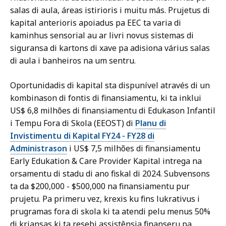
salas di aula, áreas istirioris i muitu más. Prujetus di
kapital anterioris apoiadus pa EEC ta varia di
kaminhus sensorial au ar livri novus sistemas di
siguransa di kartons di xave pa adisiona várius salas
di aula i banheiros na um sentru.
Oportunidadis di kapital sta dispunível através di un
kombinason di fontis di finansiamentu, ki ta inklui
US$ 6,8 milhões di finansiamentu di Edukason Infantil
i Tempu Fora di Skola (EEOST) di
Planu di
Invistimentu di Kapital FY24 - FY28 di
Administrason
i US$ 7,5 milhões di finansiamentu
Early Edukation & Care Provider Kapital intrega na
orsamentu di stadu di ano fiskal di 2024. Subvensons
ta da $200,000 - $500,000 na finansiamentu pur
prujetu. Pa primeru vez, krexis ku fins lukrativus i
prugramas fora di skola ki ta atendi pelu menus 50%
di kriansas ki ta resebi assistênsia finanseru pa