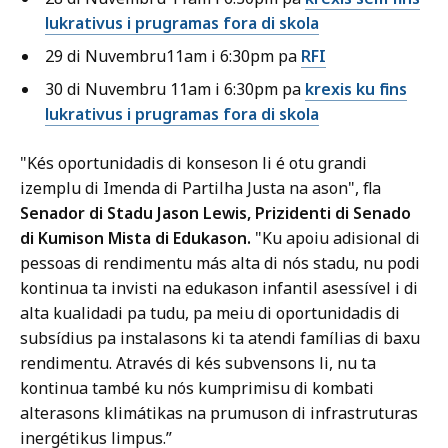
lukrativus i prugramas fora di skola
29 di Nuvembru11am i 6:30pm pa
RFI
30 di Nuvembru 11am i 6:30pm pa
krexis ku fins
lukrativus i prugramas fora di skola
"Kés oportunidadis di konseson li é otu grandi
izemplu di Imenda di Partilha Justa na ason", fla
Senador di Stadu Jason Lewis, Prizidenti di Senado
di Kumison Mista di Edukason.
"Ku apoiu adisional di
pessoas di rendimentu más alta di nós stadu, nu podi
kontinua ta invisti na edukason infantil asessível i di
alta kualidadi pa tudu, pa meiu di oportunidadis di
subsídius pa instalasons ki ta atendi famílias di baxu
rendimentu. Através di kés subvensons li, nu ta
kontinua també ku nós kumprimisu di kombati
alterasons klimátikas na prumuson di infrastruturas
inergétikus limpus.”