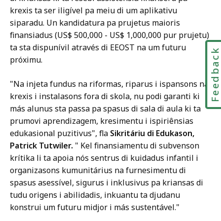
krexis ta ser iligível pa meiu di um aplikativu
siparadu. Un kandidatura pa prujetus maioris
finansiadus (US$ 500,000 - US$ 1,000,000 pur prujetu)
ta sta dispunívil através di EEOST na um futuru
Feedbac
próximu.
"Na injeta fundus na riformas, riparus i ispansons na
krexis i instalasons fora di skola, nu podi garanti ki
más alunus sta passa pa spasus di sala di aula ki ta
prumovi aprendizagem, kresimentu i ispiriênsias
edukasional puzitivus", fla
Sikritáriu di Edukason,
Patrick Tutwiler.
" Kel finansiamentu di subvenson
krítika li ta apoia nós sentrus di kuidadus infantil i
organizasons kumunitárius na furnesimentu di
spasus asessível, sigurus i inklusivus pa kriansas di
tudu origens i abilidadis, inkuantu ta djudanu
konstrui um futuru midjor i más sustentável."