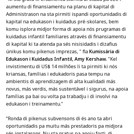
aumentu di finansiamentu na planu di kapital di
Administrason na sta pirmiti ispandi oportunidadis di
kapital na edukason i kuidadus pré-skolares, bem
komu isplora midjor forma di apoia nós prugramas di
kuidadus infantil familiares através di finansiamentu
di kapital ki ta atenda pa sés nisisidadis i dizafius
únikus komu pikenus imprezas, " fla
Kumissária di
Edukason i Kuidadus Infantil, Amy Kershaw.
"Kel
invistimentu di US$ 14 milhões li ta pirmiti ki nós
kriansas, famílias i edukadoris pasa tempu na
ambientis di aprendizagem di alta kualidadi más
novus, más verdis, más sustentável i sigurus, na apoia
famílias pa bai ou volta pa trabadju i di involvi na
edukason i treinamentu."
“Ronda di pikenus subvensons di és ano ta abri
oportunidadis pa muitu más prestadoris pa midjora
sés instalasons. Nu sta gratus pa apoiu forti di