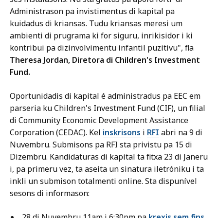
Administrason pa invistimentus di kapital pa
kuidadus di kriansas. Tudu kriansas meresi um
ambienti di prugrama ki for siguru, inrikisidor i ki
kontribui pa dizinvolvimentu infantil puzitivu", fla
Theresa Jordan, Diretora di Children's Investment
Fund.
Oportunidadis di kapital é administradus pa EEC em
parseria ku Children's Investment Fund (CIF), un filial
di Community Economic Development Assistance
Corporation (CEDAC). Kel
inskrisons
i
RFI
abri na 9 di
Nuvembru. Submisons pa RFI sta privistu pa 15 di
Dizembru. Kandidaturas di kapital ta fitxa 23 di Janeru
i, pa primeru vez, ta aseita un sinatura iletróniku i ta
inkli un submison totalmenti online. Sta dispunível
sesons di informason:
28 di Nuvembru 11am i 6:30pm pa
krexis sem fins