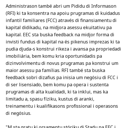
Administrason també abri um Pididu di Informason
(RFI) ki ta konsentra na apoiu prugramas di kuidadus
infantil familiares (FCC) através di finansiamentu di
kapital didikadu, na midjora asessu ekuitativu pa
kapital. EEC sta buska feedback na midjor forma di
invisti fundus di kapital na és pikenus imprezas ki ta
pudia djuda-s konstrui rikeza i avansa pa propriedadi
imobiliária, bem komu kria oportunidadis pa
dizinvolvimentu di novus prugramas pa konstrui um
maior asessu pa famílias. RFI també sta buska
feedback sobri dizafius pa inisia um negósiu di FCC i
di ser lisensiado, bem komu pa opera i sustenta
prugramas di alta kualidadi, ki ta inklui, mas ka
limitadu a, spasu fíziku, kustus di aranki,
treinamentu i kualifikasons profissional i operasons
di negósius.
"M sta gratu ki orsamentu stóriku di Stadu pa EEC i