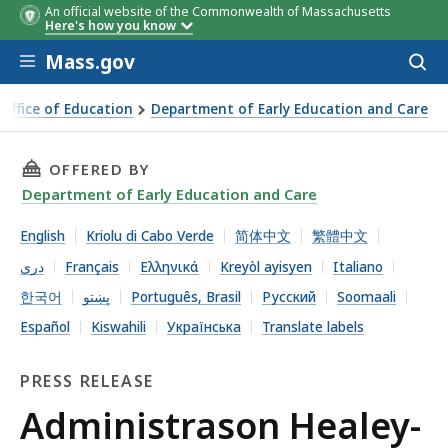
An official website of the Commonwealth of Massachusetts
Here's how you know
Skip to main content
Mass.gov
Acces
to
sear
 Office of Education
Department of Early Education and Care
 Healey-Driscoll Lansa Prugrama di Subsídius di US$ 14,3 M
THIS PAGE, ADMINISTRASON HEALEY-DRISCOLL
OFFERED BY
Department of Early Education and Care
English
Kriolu di Cabo Verde
简体中文
繁體中文
دری
Français
Ελληνικά
Kreyòl ayisyen
Italiano
한국어
پښتو
Português, Brasil
Русский
Soomaali
Español
Kiswahili
Українська
Translate labels
PRESS RELEASE
Press
Administrason Healey-