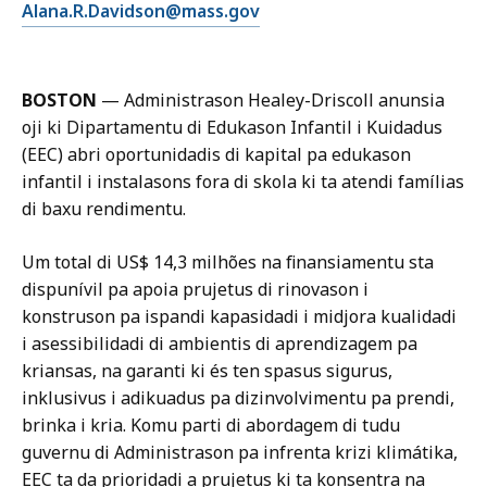
E
Alana.R.Davidson@mass.gov
A
m
l
a
a
i
n
BOSTON
—
Administrason Healey-Driscoll anunsia
l
a
oji ki Dipartamentu di Edukason Infantil i Kuidadus
A
D
(EEC) abri oportunidadis di kapital pa edukason
l
a
infantil i instalasons fora di skola ki ta atendi famílias
a
v
di baxu rendimentu.
n
i
a
d
Um total di US$ 14,3 milhões na finansiamentu sta
D
s
dispunívil pa apoia prujetus di rinovason i
a
o
konstruson pa ispandi kapasidadi i midjora kualidadi
v
n
i asessibilidadi di ambientis di aprendizagem pa
i
,
kriansas, na garanti ki és ten spasus sigurus,
d
D
inklusivus i adikuadus pa dizinvolvimentu pa prendi,
s
i
brinka i kria. Komu parti di abordagem di tudu
o
r
guvernu di Administrason pa infrenta krizi klimátika,
n
e
EEC ta da prioridadi a prujetus ki ta konsentra na