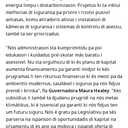
,
c
energia limpu i diskarbonizason. Prujetus ki ta inklui
D
t
melhorias di siguransa pa privini i rizolvi pusivil
i
o
amiasas, komu atiradoris ativus i instalason di
r
r
kâmeras di siguransa i sistemas di kontrolu di asessu,
e
o
també ta ser priorizadus.
c
f
t
C
"Nós administrason sta kumprimitidu pa poi
o
o
edukason i kuidadus pré-skolar más baratu i
r
m
asessível. Nu sta orgulhozu di ki és planu di kapital
o
m
aumenta finansiamentu pa garanti midjor ki kés
f
u
prugramas li ten rikursus finanserus ki és mesti pa da
C
n
ambientis mudernus, saudável i sigurus pa nós fidjus
o
i
prendi i brinka", fla
Guvernadora Maura Healey
. "Kés
m
c
subsídius li també ta djudanu prugridi na nós metas
m
a
klimátikus, ki é issensial pa garanti ki nós fidjus ten
u
t
um futuru siguru. Nós é gratu pa Legislativu pa sés
n
i
parseria na ispanson di oportunidadis di kapital na
i
o
orsamentu di és ano pa midjora i ispandi oferta di