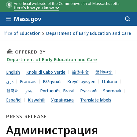
An official website of the Commonwealth of Massachusetts
Here's how you know
Skip to main content
Mass.gov
Acces
to
sear
 Office of Education
Department of Early Education and Care
я Хили-Дрисколл запускает программу выделения пособий
THIS PAGE, АДМИНИСТРАЦИЯ ХИЛИ-ДРИСКО
OFFERED BY
Department of Early Education and Care
English
Kriolu di Cabo Verde
简体中文
繁體中文
دری
Français
Ελληνικά
Kreyòl ayisyen
Italiano
한국어
پښتو
Português, Brasil
Русский
Soomaali
Español
Kiswahili
Українська
Translate labels
PRESS RELEASE
Press
Администрация