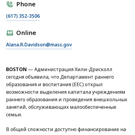
Phone
C
(617) 352-3506
a
l
Online
l
E
Alana.R.Davidson@mass.gov
A
m
l
a
a
i
n
BOSTON
—
Администрация Хили-Дрисколл
l
a
сегодня объявила, что Департамент раннего
A
D
образования и воспитания (EEC) открыл
l
a
возможности выделения капитала учреждениям
a
v
раннего образования и проведения внешкольных
n
i
занятий, обслуживающих малообеспеченные
a
d
семьи.
D
s
a
o
В общей сложности доступно финансирование на
v