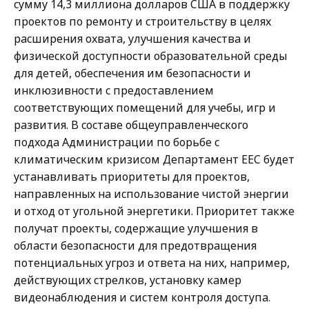
n
сумму 14,3 миллиона долларов США в поддержку
i
,
проектов по ремонту и строительству в целях
d
D
расширения охвата, улучшения качества и
s
i
физической доступности образовательной среды
o
r
для детей, обеспечения им безопасности и
n
e
инклюзивности с предоставлением
,
c
соответствующих помещений для учебы, игр и
D
t
развития. В составе общеуправленческого
i
o
подхода Администрации по борьбе с
r
r
климатическим кризисом Департамент EEC будет
e
o
устанавливать приоритеты для проектов,
c
f
направленных на использование чистой энергии
t
C
и отход от угольной энергетики. Приоритет также
o
o
получат проекты, содержащие улучшения в
r
m
области безопасности для предотвращения
o
m
потенциальных угроз и ответа на них, например,
f
u
действующих стрелков, установку камер
C
n
видеонаблюдения и систем контроля доступа.