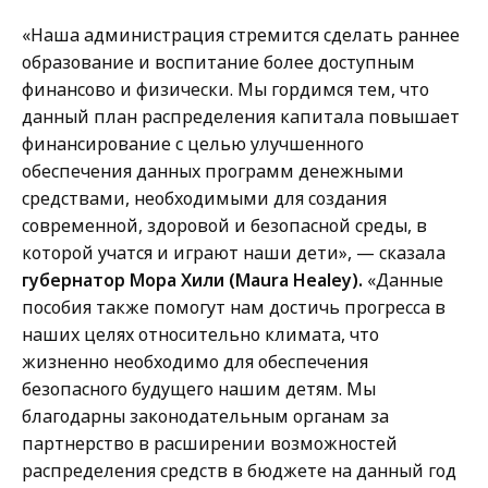
o
i
m
c
«Наша администрация стремится сделать раннее
m
a
образование и воспитание более доступным
u
t
финансово и физически. Мы гордимся тем, что
n
i
данный план распределения капитала повышает
i
o
финансирование с целью улучшенного
c
n
обеспечения данных программ денежными
a
s
средствами, необходимыми для создания
t
a
современной, здоровой и безопасной среды, в
i
t
которой учатся и играют наши дети», — сказала
o
губернатор Мора Хили (Maura Healey).
«Данные
n
пособия также помогут нам достичь прогресса в
s
наших целях относительно климата, что
a
жизненно необходимо для обеспечения
t
безопасного будущего нашим детям. Мы
благодарны законодательным органам за
партнерство в расширении возможностей
распределения средств в бюджете на данный год