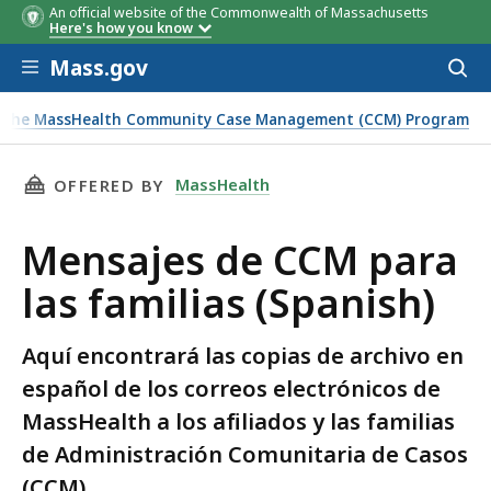
An official website of the Commonwealth of Massachusetts
Here's how you know
Skip to main content
Mass.gov
Acces
to
sear
The MassHealth Community Case Management (CCM) Program
THIS PAGE, MENSAJES DE CCM PARA LAS FAMIL
MassHealth
OFFERED BY
Mensajes de CCM para
las familias (Spanish)
Aquí encontrará las copias de archivo en
español de los correos electrónicos de
MassHealth a los afiliados y las familias
de Administración Comunitaria de Casos
(CCM).