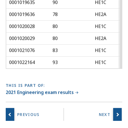
0001019635
90
HE1C
0001019636
78
HE2A
0001020028
80
HE1C
0001020029
80
HE2A
0001021076
83
HE1C
0001022164
93
HE1C
THIS IS PART OF:
2021 Engineering exam results