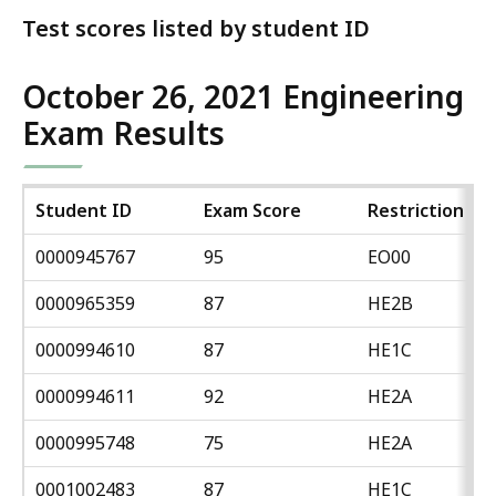
Test scores listed by student ID
October 26, 2021 Engineering
Exam Results
Student ID
Exam Score
Restriction
0000945767
95
EO00
0000965359
87
HE2B
0000994610
87
HE1C
0000994611
92
HE2A
0000995748
75
HE2A
0001002483
87
HE1C