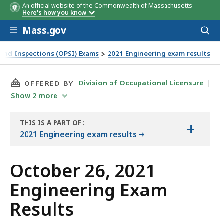
An official website of the Commonwealth of Massachusetts
Here's how you know
Skip to main content
Mass.gov
Acces
to
sear
y and Inspections (OPSI) Exams
2021 Engineering exam results
THIS PAGE, OCTOBER 26, 2021 ENGINEERING E
Division of Occupational Licensure
OFFERED BY
Show
2
more
THIS IS A PART OF
:
+
THE
2021 Engineering exam results
EXAM
RESULTS
October 26, 2021
Engineering Exam
Results