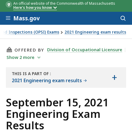
An official website of the Commonwealth of Massachusetts
Here's how you know
Skip to main content
Mass.gov
Acces
to
sear
y and Inspections (OPSI) Exams
2021 Engineering exam results
THIS PAGE, SEPTEMBER 15, 2021 ENGINEERING
Division of Occupational Licensure
OFFERED BY
Show
2
more
THIS IS A PART OF
:
+
THE
2021 Engineering exam results
EXAM
RESULTS
September 15, 2021
Engineering Exam
Results