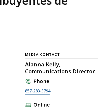
ribuyentes de
MEDIA CONTACT
Alanna Kelly,
Communications Director
Phone
C
857-283-3794
a
l
Online
l