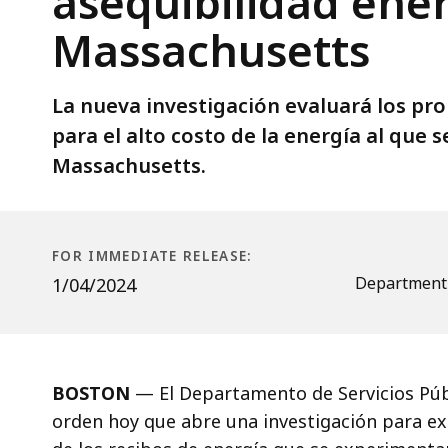
Release
asequibilidad ener
la
asequibilidad
Massachusetts
energética
para
La nueva investigación evaluará los pro
los
para el alto costo de la energía al que 
contribuyentes
Massachusetts.
de
Massachusetts
FOR IMMEDIATE RELEASE:
Department o
1/04/2024
BOSTON
—
El Departamento de Servicios Públ
orden hoy que abre una investigación para ex