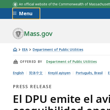
An official website of the Commonwealth of Massachus
Skip to main content
Menu
Mass.gov
EEA
Department of Public Utilities
El
THIS PAGE, EL DPU EMITE EL AVISO DE INVE
OFFERED BY
Department of Public Utilities
DPU
emite
English
简体中文
Kreyòl ayisyen
Português, Brasil
E
el
aviso
PRESS RELEASE
de
Press
El DPU emite el av
investigación
sobre