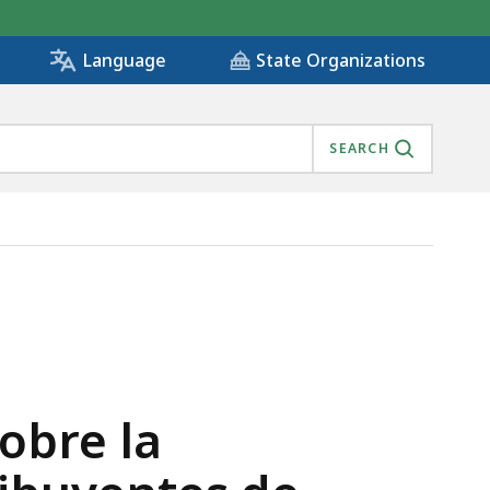
State Organizations
Language
SEARCH
 LOS CONTRIBUYENTES DE MASSACHUSETTS, IS
sobre la