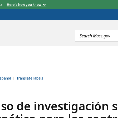
etts
Here's how you know
Search
terms
STIGACIÓN SOBRE LA ASEQUIBILIDAD ENERGÉTICA PARA
spañol
Translate labels
iso de investigación 