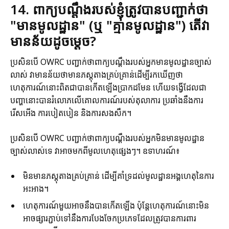
14. ពាក្យបណ្តឹងរបស់ខ្ញុំត្រូវបានបញ្ជាក់ថា
"មានមូលដ្ឋាន" (ឬ "គ្មានមូលដ្ឋាន") តើវា
មានន័យដូចម្តេច?
ប្រសិនបើ OWRC បញ្ជាក់ថាពាក្យបណ្ដឹងរបស់អ្នកមានមូលដ្ឋានច្បាស់
លាស់ វាមានន័យថាមានភស្តុតាងគ្រប់គ្រាន់ដើម្បីរកឃើញថា
ហេតុការណ៍នោះពិតជាបានកើតឡើងប្រាកដមែន ហើយទង្វើដែលជា
បញ្ហានោះបានរំលោភលើគោលការណ៍របស់តុលាការ ប្រឆាំងនឹងការ
រើសអើង ការបៀតបៀន និងការសងសឹក។
ប្រសិនបើ OWRC បញ្ជាក់ថាពាក្យបណ្ដឹងរបស់អ្នកមិនមានមូលដ្ឋាន
ច្បាស់លាស់ទេ វាអាចមកពីមូលហេតុផ្សេងៗ។ ឧទាហរណ៍៖
មិនមានភស្តុតាងគ្រប់គ្រាន់ ដើម្បីគាំទ្រដល់មូលដ្ឋានអង្គហេតុនៃការ
អះអាង។
ហេតុការណ៍មួយអាចនឹងបានកើតឡើង ប៉ុន្តែហេតុការណ៍នោះមិន
អាចផ្សារភ្ជាប់ទៅនឹងការបែងចែកប្រភេទដែលត្រូវបានការពារ