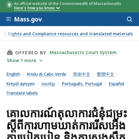
An official website of the Commonwealth of Massachusetts
Here's how you know
Skip to main content
Mass.gov
Acces
to
sear
lace Rights and Compliance resources and translated materials
THIS PAGE, គោលការណ៍តុលាការជំនុំជម្រះ ស្តីពីការហាមឃាត់
Massachusetts Court System
OFFERED BY
Show
1
more
English
Kriolu di Cabo Verde
简体中文
繁體中文
Kreyòl ayisyen
ភាសាខ្មែរ
Português, Portugal
Español
Translate labels
គោលការណ៍តុលាការជំនុំជម្រះ
ស្តីពីការហាមឃាត់ការរើសអើង
ការបៀតបៀន និងការសងសឹក