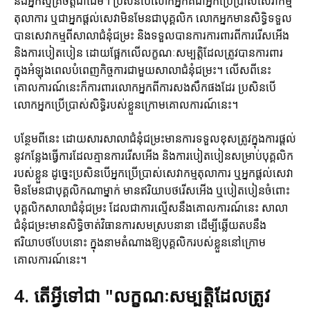
និងអ្នកស្ម័គ្រចិត្តជាដើម។ ប្រសិនបើលោកអ្នកគឺជាអ្នកប្រើប្រាស់សេវាកម្ម
តុលាការ ឬជាអ្នកផ្តល់សេវាមិនមែនជាបុគ្គលិក លោកអ្នកមានសិទ្ធិទទួល
បានសេវាកម្មពីសាលាជំនុំជម្រះ និងទទួលបានការការពារពីការរើសអើង
និងការបៀតបៀន ដោយផ្អែកលើលក្ខណៈសម្បត្តិដែលត្រូវបានការពារ
ក្នុងអំឡុងពេលបំពេញកិច្ចការជាមួយសាលាជំនុំជម្រះ។ លើសពីនេះ
គោលការណ៍នេះក៏ការពារលោកអ្នកពីការសងសឹកផងដែរ ប្រសិនបើ
លោកអ្នកប្រើប្រាស់សិទ្ធិរបស់ខ្លួនក្រោមគោលការណ៍នេះ។
បន្ថែមពីនេះ ដោយសារសាលាជំនុំជម្រះមានការទទួលខុសត្រូវក្នុងការផ្តល់
នូវកន្លែងធ្វើការដែលគ្មានការរើសអើង និងការបៀតបៀនសម្រាប់បុគ្គលិក
របស់ខ្លួន ដូច្នេះប្រសិនបើអ្នកប្រើប្រាស់សេវាកម្មតុលាការ ឬអ្នកផ្តល់សេវា
មិនមែនជាបុគ្គលិកណាម្នាក់ មានឥរិយាបថរើសអើង ឬបៀតបៀនចំពោះ
បុគ្គលិកសាលាជំនុំជម្រះ ដែលជាការល្មើសនឹងគោលការណ៍នេះ សាលា
ជំនុំជម្រះមានសិទ្ធិចាត់វិធានការសមស្របនានា ដើម្បីឆ្លើយតបនឹង
ឥរិយាបថបែបនោះ ក្នុងនាមតំណាងឱ្យបុគ្គលិករបស់ខ្លួននៅក្រោម
គោលការណ៍នេះ។
4. តើអ្វីទៅជា "លក្ខណៈសម្បត្តិដែលត្រូវ