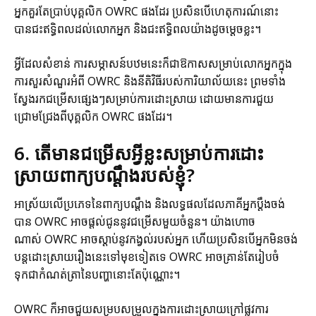
អ្នកគួរតែប្រាប់បុគ្គលិក OWRC ផងដែរ ប្រសិនបើហេតុការណ៍នោះ
បានជះឥទ្ធិពលដល់លោកអ្នក និងជះឥទ្ធិពលយ៉ាងដូចម្ដេចខ្លះ។
អ្វីដែលសំខាន់ ការសម្ភាសន៍បឋមនេះក៏ជាឱកាសសម្រាប់លោកអ្នកក្នុង
ការសួរសំណួរអំពី OWRC និងនីតិវិធីរបស់ការិយាល័យនេះ ព្រមទាំង
ស្វែងរកជម្រើសផ្សេងៗសម្រាប់ការដោះស្រាយ ដោយមានការជួយ
ជ្រោមជ្រែងពីបុគ្គលិក OWRC ផងដែរ។
6. តើមានជម្រើសអ្វីខ្លះសម្រាប់ការដោះ
ស្រាយពាក្យបណ្តឹងរបស់ខ្ញុំ?
អាស្រ័យលើប្រភេទនៃពាក្យបណ្ដឹង និងលទ្ធផលដែលភាគីអ្នកប្ដឹងចង់
បាន OWRC អាចផ្ដល់ជូននូវជម្រើសមួយចំនួន។ យ៉ាងហោច
ណាស់ OWRC អាចស្ដាប់នូវកង្វល់របស់អ្នក ហើយប្រសិនបើអ្នកមិនចង់
បន្តដោះស្រាយរឿងនេះទៅមុខទៀតទេ OWRC អាចគ្រាន់តែរៀបចំ
ទុកជាកំណត់ត្រានៃបញ្ហានោះតែប៉ុណ្ណោះ។
OWRC ក៏អាចជួយសម្របសម្រួលក្នុងការដោះស្រាយក្រៅផ្លូវការ