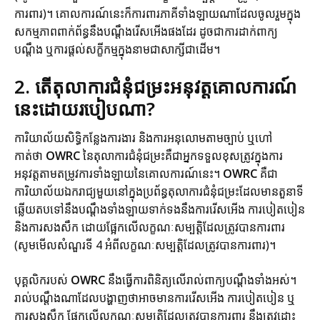
ការពារ)។ គោលការណ៍នេះក៏ការពារភាគីទាំងឡាយណាដែលចូលរួមក្នុង
សកម្មភាពពាក់ព័ន្ធនឹងបណ្តឹងរើសអើងផងដែរ ដូចជាការដាក់ពាក្យ
បណ្តឹង ឬការផ្តល់សក្ខីកម្មក្នុងនាមជាសាក្សីជាដើម។
2. តើតុលាការជំនុំជម្រះអនុវត្តគោលការណ៍
នេះដោយរបៀបណា?
ការិយាល័យសិទ្ធិកន្លែងការងារ និងការអនុលោមតាមច្បាប់ ឬហៅ
កាត់ថា
OWRC
នៃតុលាការជំនុំជម្រះគឺជាអ្នកទទួលខុសត្រូវក្នុងការ
អនុវត្តតាមតម្រូវការទាំងឡាយនៃគោលការណ៍នេះ។
OWRC
គឺជា
ការិយាល័យឯករាជ្យមួយនៅក្នុងប្រព័ន្ធតុលាការជំនុំជម្រះដែលមានតួនាទី
ឆ្លើយតបទៅនឹងបណ្តឹងទាំងឡាយទាក់ទងនឹងការរើសអើង ការបៀតបៀន
និងការសងសឹក ដោយផ្អែកលើលក្ខណៈសម្បត្តិដែលត្រូវបានការពារ
(សូមមើលសំណួរទី 4 អំពីលក្ខណៈសម្បត្តិដែលត្រូវបានការពារ)។
បុគ្គលិករបស់
OWRC
នឹងធ្វើការពិនិត្យលើរាល់ពាក្យបណ្តឹងទាំងអស់។
រាល់បណ្តឹងណាដែលបង្ហាញថាអាចមានការរើសអើង ការបៀតបៀន ឬ
ការសងសឹក ផ្អែកលើលក្ខណៈសម្បត្តិដែលត្រូវបានការពារ នឹងត្រូវដោះ