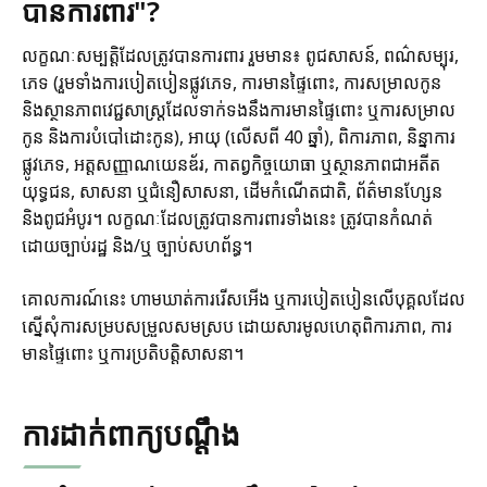
បានការពារ"?
លក្ខណៈសម្បត្តិដែលត្រូវបានការពារ រួមមាន៖ ពូជសាសន៍, ពណ៌សម្បុរ,
ភេទ (រួមទាំងការបៀតបៀនផ្លូវភេទ, ការមានផ្ទៃពោះ, ការសម្រាលកូន
និងស្ថានភាពវេជ្ជសាស្ត្រដែលទាក់ទងនឹងការមានផ្ទៃពោះ ឬការសម្រាល
កូន និងការបំបៅដោះកូន), អាយុ (លើសពី 40 ឆ្នាំ), ពិការភាព, និន្នាការ
ផ្លូវភេទ, អត្តសញ្ញាណយេនឌ័រ, កាតព្វកិច្ចយោធា ឬស្ថានភាពជាអតីត
យុទ្ធជន, សាសនា ឬជំនឿសាសនា, ដើមកំណើតជាតិ, ព័ត៌មានហ្សែន
និងពូជអំបូរ។ លក្ខណៈដែលត្រូវបានការពារទាំងនេះ ត្រូវបានកំណត់
ដោយច្បាប់រដ្ឋ និង/ឬ ច្បាប់សហព័ន្ធ។
គោលការណ៍នេះ ហាមឃាត់ការរើសអើង ឬការបៀតបៀនលើបុគ្គលដែល
ស្នើសុំការសម្របសម្រួលសមស្រប ដោយសារមូលហេតុពិការភាព, ការ
មានផ្ទៃពោះ ឬការប្រតិបត្តិសាសនា។
ការដាក់ពាក្យបណ្តឹង