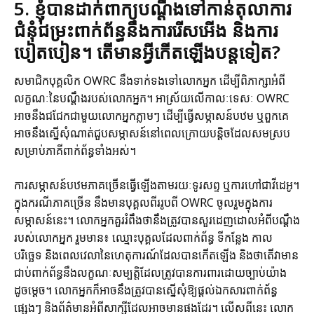
5. ខ្ញុំបានដាក់ពាក្យបណ្តឹងទៅកាន់តុលាការ
ជំនុំជម្រះពាក់ព័ន្ធនឹងការរើសអើង និងការ
បៀតបៀន។ តើមានអ្វីកើតឡើងបន្តទៀត?
សមាជិកបុគ្គលិក OWRC នឹងទាក់ទងទៅលោកអ្នក ដើម្បីពិភាក្សាអំពី
លក្ខណៈនៃបណ្ដឹងរបស់លោកអ្នក។ អាស្រ័យលើកាលៈទេសៈ OWRC
អាចនឹងជជែកជាមួយលោកអ្នកភ្លាមៗ ដើម្បីធ្វើសម្ភាសន៍បឋម ឬពួកគេ
អាចនឹងស្នើសុំណាត់ជួបសម្ភាសន៍នៅពេលក្រោយបន្តិចដែលសមស្រប
សម្រាប់ភាគីពាក់ព័ន្ធទាំងអស់។
ការសម្ភាសន៍បឋមភាគច្រើនធ្វើឡើងតាមរយៈទូរសព្ទ ឬការហៅជាវីដេអូ។
ក្នុងករណីភាគច្រើន នឹងមានបុគ្គលពីររូបពី OWRC ចូលរួមក្នុងការ
សម្ភាសន៍នេះ។ លោកអ្នកគួររំពឹងថានឹងត្រូវបានសួរដេញដោលអំពីបណ្ដឹង
របស់លោកអ្នក រួមមាន៖ ឈ្មោះបុគ្គលដែលពាក់ព័ន្ធ ទីកន្លែង កាល
បរិច្ឆេទ និងពេលវេលានៃហេតុការណ៍ដែលបានកើតឡើង និងថាតើវាមាន
ជាប់ពាក់ព័ន្ធនឹងលក្ខណៈសម្បត្តិដែលត្រូវបានការពារដោយច្បាប់យ៉ាង
ដូចម្តេច។ លោកអ្នកក៏អាចនឹងត្រូវបានស្នើសុំឱ្យផ្តល់ឯកសារពាក់ព័ន្ធ
ផ្សេងៗ និងព័ត៌មានអំពីសាក្សីដែលអាចមានផងដែរ។ លើសពីនេះ លោក