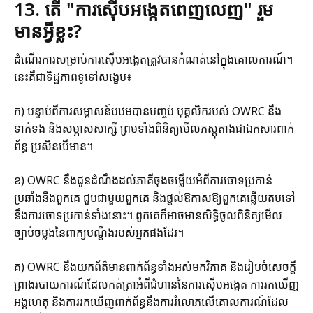
13. តើ "ការស៊ើបអង្កេតពេញលេញ" រួម
មានអ្វីខ្លះ?
ដំណើរការសម្រាប់ការស៊ើបអង្កេតត្រូវបានកំណត់នៅក្នុងគោលការណ៍។
នេះគឺជាទិដ្ឋភាពទូទៅសង្ខេប៖
ក) បន្ទាប់ពីការសម្ភាសន៍បឋមបានបញ្ចប់ បុគ្គលិករបស់ OWRC នឹង
ទាក់ទង និងសម្ភាសសាក្សី ព្រមទាំងពិនិត្យមើលភស្តុតាងជាឯកសារពាក់
ព័ន្ធ ប្រសិនបើមាន។
ខ) OWRC នឹងជូនដំណឹងដល់ភាគីចុងចម្លើយអំពីការចោទប្រកាន់
ប្រឆាំងនឹងពួកគេ ជួបជាមួយពួកគេ និងផ្តល់ឱកាសឱ្យពួកគេឆ្លើយតបទៅ
នឹងការចោទប្រកាន់ទាំងនោះ។ ពួកគេក៏អាចមានសិទ្ធិចូលពិនិត្យមើល
ច្បាប់ចម្លងនៃពាក្យបណ្តឹងរបស់អ្នកផងដែរ។
គ) OWRC នឹងយកព័ត៌មានពាក់ព័ន្ធទាំងអស់មកវិភាគ និងរៀបចំសេចក្តី
ព្រាងរបាយការណ៍ដែលកត់ត្រាអំពីជំហាននៃការស៊ើបអង្កេត ការរកឃើញ
អង្គហេតុ និងការរកឃើញពាក់ព័ន្ធនឹងការរំលោភលើគោលការណ៍ដែល