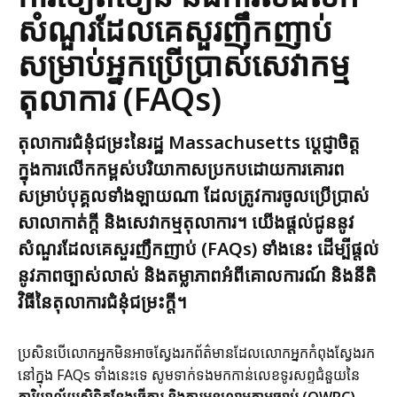
សំណួរដែលគេសួរញឹកញាប់
សម្រាប់អ្នកប្រើប្រាស់សេវាកម្ម
តុលាការ (FAQs)
តុលាការជំនុំជម្រះនៃរដ្ឋ Massachusetts ប្តេជ្ញាចិត្ត
ក្នុងការលើកកម្ពស់បរិយាកាសប្រកបដោយការគោរព
សម្រាប់បុគ្គលទាំងឡាយណា ដែលត្រូវការចូលប្រើប្រាស់
សាលាកាត់ក្ដី និងសេវាកម្មតុលាការ។ យើងផ្តល់ជូននូវ
សំណួរដែលគេសួរញឹកញាប់ (FAQs) ទាំងនេះ ដើម្បីផ្តល់
នូវភាពច្បាស់លាស់ និងតម្លាភាពអំពីគោលការណ៍ និងនីតិ
វិធីនៃតុលាការជំនុំជម្រះក្តី។
ប្រសិនបើលោកអ្នកមិនអាចស្វែងរកព័ត៌មានដែលលោកអ្នកកំពុងស្វែងរក
នៅក្នុង FAQs ទាំងនេះទេ សូមទាក់ទងមកកាន់លេខទូរសព្ទជំនួយនៃ
ការិយាល័យសិទ្ធិកន្លែងធ្វើការ និងការអនុលោមតាមច្បាប់ (OWRC)