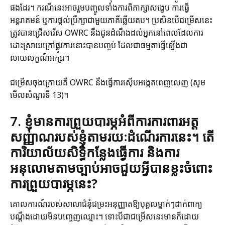
ផងដែរ។ ករណីនេះអាចរួមបញ្ចូលទាំងការពិភាក្សាសង្ខេប ការធ្វើ
អន្តរាគមន៍ ឬការផ្ដល់ប្រឹក្សាជាមួយភាគីឆ្លើយតប។ ប្រសិនបើជម្រើសនេះ
ត្រូវបានជ្រើសរើស OWRC នឹងជូនដំណឹងដល់អ្នកនៅពេលដែលការ
ដោះស្រាយក្រៅផ្លូវការនោះបានបញ្ចប់ ដែលជាធម្មតាធ្វើឡើងជា
លាយលក្ខណ៍អក្សរ។
ជម្រើសចុងក្រោយគឺ OWRC នឹងធ្វើការស៊ើបអង្កេតពេញលេញ (សូម
មើលសំណួរទី 13)។
7. ខ្ញុំមានការព្រួយបារម្ភអំពីការការពារអត្ត
សញ្ញាណរបស់ខ្ញុំតាមរយៈដំណើរការនេះ។ តើ
ការិយាល័យសិទ្ធិកន្លែងធ្វើការ និងការ
អនុលោមតាមច្បាប់អាចជួយអ្វីបានខ្លះចំពោះ
ការព្រួយបារម្ភនេះ?
គោលការណ៍របស់សាលាជំនុំជម្រះអនុញ្ញាតឱ្យបុគ្គលម្នាក់ៗដាក់ពាក្យ
បណ្តឹងដោយមិនបញ្ចេញឈ្មោះ។ ទោះបីជាជម្រើសនេះមានក៏ដោយ