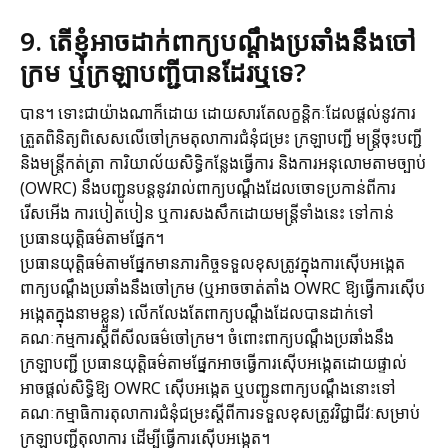
9. តើខ្ញុំអាចដាក់ពាក្យបណ្តឹងប្រឆាំងនឹងចៅ
ក្រម ឬក្រឡាបញ្ជីបានដែរឬទេ?
បាន។ ទោះជាយ៉ាងណាក៏ដោយ ដោយសារតែលក្ខន្តិកៈដែលផ្តល់នូវការ
ត្រួតពិនិត្យពិសេសលើចៅក្រមតុលាការជំនុំជម្រះ ក្រឡាបញ្ជី មន្ត្រីចុះបញ្ជី
និងមន្ត្រីកត់ត្រា ការិយាល័យសិទ្ធិកន្លែងធ្វើការ និងការអនុលោមតាមច្បាប់
(OWRC) នឹងបញ្ជូនបន្តនូវរាល់ពាក្យបណ្តឹងដែលចោទប្រកាន់ពីការ
រើសអើង ការបៀតបៀន ឬការសងសឹកដោយមន្ត្រីទាំងនេះ ទៅកាន់
ប្រធានយុត្តិធម៌តាមផ្នែក។
ប្រធានយុត្តិធម៌តាមផ្នែកមានភារកិច្ចទទួលខុសត្រូវក្នុងការស៊ើបអង្កេត
ពាក្យបណ្តឹងប្រឆាំងនឹងចៅក្រម (ឬអាចចាត់តាំង OWRC ឱ្យធ្វើការស៊ើប
អង្កេតក្នុងនាមខ្លួន) លើកលែងតែពាក្យបណ្តឹងដែលបានដាក់ទៅ
គណៈកម្មការស្តីពីសីលធម៌ចៅក្រម។ ចំពោះពាក្យបណ្តឹងប្រឆាំងនឹង
ក្រឡាបញ្ជី ប្រធានយុត្តិធម៌តាមផ្នែកអាចធ្វើការស៊ើបអង្កេតដោយផ្ទាល់
អាចផ្តល់សិទ្ធិឱ្យ OWRC ស៊ើបអង្កេត ឬបញ្ជូនពាក្យបណ្តឹងនោះទៅ
គណៈកម្មាធិការតុលាការជំនុំជម្រះស្តីពីការទទួលខុសត្រូវវិជ្ជាជីវៈសម្រាប់
ក្រឡាបញ្ជីតុលាការ ដើម្បីធ្វើការស៊ើបអង្កេត។