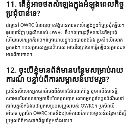
11. តើខ្ញុំអាចថតសំឡេងក្នុងអំឡុងពេលកិច្ច
ប្រជុំបានទេ?
ជាទូទៅ OWRC មិនអនុញ្ញាតឱ្យមានការថតសំឡេងក្នុងកិច្ចប្រជុំឡើយ។
ផ្ទុយទៅវិញ បុគ្គលិករបស់ OWRC នឹងកត់ត្រានូវខ្លឹមសារនៃកិច្ចប្រជុំ
ហើយលោកអ្នកក៏អាចកត់ត្រាដោយខ្លួនឯងបានផងដែរ ប្រសិនបើលោក
អ្នកចង់។ ការសម្របសម្រួលពិសេស អាចនឹងត្រូវបានធ្វើឡើងសម្រាប់ជន
មានពិការភាព។
12. ចុះបើខ្ញុំមានព័ត៌មានបន្ថែមសម្រាប់រាយ
ការណ៍ បន្ទាប់ពីការសម្ភាសន៍បឋមរួច?
ប្រសិនបើលោកអ្នកបានរំលងព័ត៌មានដែលពាក់ព័ន្ធ ឬមានព័ត៌មានថ្មី
ណាមួយដែលលោកអ្នកទើបតែទទួលបាន លោកអ្នកគួរតែជូនដំណឹងទៅ
កាន់បុគ្គលិកដែលជាអ្នកសម្របសម្រួលរបស់ OWRC។ ប្រសិនបើ
ចាំបាច់ បុគ្គលិក OWRC អាចនឹងរៀបចំកាលវិភាគសម្ភាសន៍បន្ថែម ដើម្បី
ប្រមូលព័ត៌មានពាក់ព័ន្ធបន្ថែមទាំងនោះ។