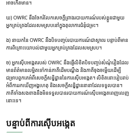
អាចកើតមាន។
ឃ) OWRC នឹងចែករំលែកសេចក្តីព្រាងរបាយការណ៍របស់ខ្លួនជាមួយ
អ្នកគ្រប់គ្រងដែលសមស្របនៅក្នុងតុលាការជំនុំជម្រះ។
ង) នាយកនៃ OWRC នឹងបិទបញ្ចប់របាយការណ៍ជាស្ថាពរ បន្ទាប់ពីមាន
ការពិគ្រោះយោបល់ជាមួយអ្នកគ្រប់គ្រងដែលសមស្រប។
ច) អ្នកស៊ើបអង្កេតរបស់ OWRC នឹងផ្ញើលិខិតបិទបញ្ចប់សំណុំរឿងដែល
មានព័ត៌មានលម្អិតទៅកាន់ភាគីដើមបណ្តឹង និងភាគីចុងចម្លើយដើម្បី
ជម្រាបពួកគេអំពីសេចក្តីសន្និដ្ឋាននៃការស៊ើបអង្កេត។ លិខិតនោះរៀបរាប់
អំពីការរកឃើញអង្គហេតុ និងសេចក្តីសន្និដ្ឋាននានាដែលទទួលបាន។
ភាគីទាំងសងខាងនឹងមិនទទួលបានរបាយការណ៍ស៊ើបអង្កេតពេញលេញ
នោះទេ។
បន្ទាប់ពីការស៊ើបអង្កេត