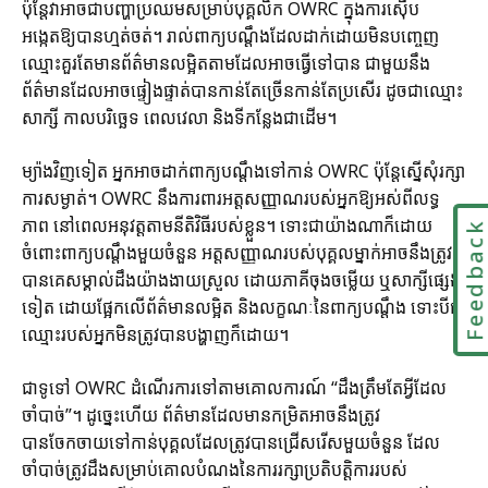
ប៉ុន្តែវាអាចជាបញ្ហាប្រឈមសម្រាប់បុគ្គលិក OWRC ក្នុងការស៊ើប
អង្កេតឱ្យបានហ្មត់ចត់។ រាល់ពាក្យបណ្តឹងដែលដាក់ដោយមិនបញ្ចេញ
ឈ្មោះគួរតែមានព័ត៌មានលម្អិតតាមដែលអាចធ្វើទៅបាន ជាមួយនឹង
ព័ត៌មានដែលអាចផ្ទៀងផ្ទាត់បានកាន់តែច្រើនកាន់តែប្រសើរ ដូចជាឈ្មោះ
សាក្សី កាលបរិច្ឆេទ ពេលវេលា និងទីកន្លែងជាដើម។
ម្យ៉ាងវិញទៀត អ្នកអាចដាក់ពាក្យបណ្តឹងទៅកាន់ OWRC ប៉ុន្តែស្នើសុំរក្សា
ការសម្ងាត់។ OWRC នឹងការពារអត្តសញ្ញាណរបស់អ្នកឱ្យអស់ពីលទ្ធ
ភាព នៅពេលអនុវត្តតាមនីតិវិធីរបស់ខ្លួន។ ទោះជាយ៉ាងណាក៏ដោយ
Feedbac
ចំពោះពាក្យបណ្តឹងមួយចំនួន អត្តសញ្ញាណរបស់បុគ្គលម្នាក់អាចនឹងត្រូវ
បានគេសម្គាល់ដឹងយ៉ាងងាយស្រួល ដោយភាគីចុងចម្លើយ ឬសាក្សីផ្សេង
ទៀត ដោយផ្អែកលើព័ត៌មានលម្អិត និងលក្ខណៈនៃពាក្យបណ្តឹង ទោះបីជា
ឈ្មោះរបស់អ្នកមិនត្រូវបានបង្ហាញក៏ដោយ។
ជាទូទៅ OWRC ដំណើរការទៅតាមគោលការណ៍ “ដឹងត្រឹមតែអ្វីដែល
ចាំបាច់”។ ដូច្នេះហើយ ព័ត៌មានដែលមានកម្រិតអាចនឹងត្រូវ
បានចែកចាយទៅកាន់បុគ្គលដែលត្រូវបានជ្រើសរើសមួយចំនួន ដែល
ចាំបាច់ត្រូវដឹងសម្រាប់គោលបំណងនៃការរក្សាប្រតិបត្តិការរបស់