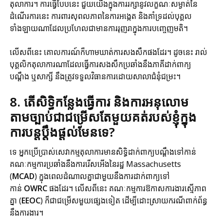
តុលាការ។ ការធ្វើបែបនេះ ជួយយើងក្នុងការរក្សានូវលក្ខណៈសម្ងាត់នៃ
ដំណើរការនេះ ការពារសុពលភាពនៃការអង្កេត និងគាំទ្រដល់បុគ្គល
ទាំងឡាយណាដែលប្រហែលជាមានការរុញរាក្នុងការបញ្ចេញមតិ។
លើសពីនេះ គោលការណ៍ក៏ហាមឃាត់ការសងសឹកផងដែរ។ ដូចនេះ រាល់
បុគ្គលិកតុលាការណាដែលធ្វើការសងសឹកប្រឆាំងនឹងភាគីដាក់ពាក្យ
បណ្តឹង ឬសាក្សី នឹងត្រូវទទួលវិធានការដោយសាលាជំនុំជម្រះ។
8. តើសិទ្ធិកន្លែងធ្វើការ និងការអនុលោម
តាមច្បាប់ជាជម្រើសតែមួយគត់របស់ខ្ញុំក្នុង
ការបន្តប្តឹងផ្តល់មែនទេ?
ទេ អ្នកប្រើប្រាស់សេវាកម្មតុលាការមានសិទ្ធិដាក់ពាក្យបណ្ដឹងទៅកាន់
គណៈកម្មការប្រឆាំងនឹងការរើសអើងនៃរដ្ឋ Massachusetts
(
MCAD
) ក្នុងពេលដំណាលគ្នាជាមួយនឹងការដាក់ពាក្យទៅ
កាន់
OWRC
ផងដែរ។ លើសពីនេះ គណៈកម្មការឱកាសការងារស្មើភាព
គ្នា (
EEOC
) ក៏ជាជម្រើសមួយផ្សេងទៀត ដើម្បីដោះស្រាយករណីពាក់ព័ន្ធ
នឹងការងារ។