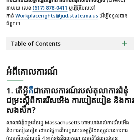
តាមរយៈលេខ
(617) 878-0411
ឬផ្ញើអ៊ីមែលទៅ
កាន់
Workplacerights@jud.state.ma.us
ដើម្បីទទួលបាន
ជំនួយ។
ta
+
Table of Contents
of
co
អំពីគោលការណ៍
1. តើអ្វី
គឺ
ជាគោលការណ៍របស់តុលាការជំនុំ
ជម្រះស្តីពីការរើសអើង ការបៀតបៀន និងការ
សងសឹក?
សាលាជំនុំជម្រះនៃរដ្ឋ Massachusetts ហាមឃាត់រាល់ការរើសអើង
និងការបៀតបៀន ដោយផ្អែកលើលក្ខណៈសម្បត្តិដែលត្រូវបានការពារ
(សូមមើលសំណួរទី 4 ទាក់ទងនឹងលក្ខណៈសម្បត្តិដែលត្រូវបាន