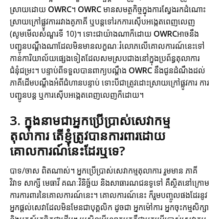
ស្រាយដោយ
OWRC
។
OWRC
មានសមត្ថកិច្ចក្នុងការស្វែងរកដំណោះ
ស្រាយក្រៅផ្លូវការរវាងគូភាគី ឬបន្តទៅរកការស៊ើបអង្កេតពេញលេញ
(សូមមើលសំណួរទី 10)។ ទោះជាយ៉ាងណាក៏ដោយ
OWRC
អាចនឹង
បញ្ជូនបណ្តឹងណាដែលមិនមានលក្ខណៈរំលោភលើគោលការណ៍នេះទៅ
កាន់ការិយាល័យផ្សេងទៀតដែលសមស្របជាងនៅក្នុងប្រព័ន្ធតុលាការ
ជំនុំជម្រះ។ បន្ទាប់ពីទទួលបានពាក្យបណ្តឹង
OWRC
នឹងជូនដំណឹងដល់
ភាគីដើមបណ្តឹងអំពីជំហានបន្ទាប់ ទោះបីជាត្រូវដោះស្រាយក្រៅផ្លូវការ ការ
បញ្ជូនបន្ត ឬការស៊ើបអង្កេតពេញលេញក៏ដោយ។
3. ក្នុងនាមជាអ្នកប្រើប្រាស់សេវាកម្ម
តុលាការ តើខ្ញុំត្រូវបានការពារដោយ
គោលការណ៍នេះដែរឬទេ?
បាទ/ចាស ពិតណាស់។ អ្នកប្រើប្រាស់សេវាកម្មតុលាការ រួមមាន ភាគី
វិវាទ សាក្សី មេធាវី គណៈវិនិច្ឆ័យ និងសាធារណជនទូទៅ គឺស្ថិតនៅក្រោម
ការការពារនៃគោលការណ៍នេះ។ គោលការណ៍នេះ ក៏រួមបញ្ចូលផងដែរនូវ
អ្នកផ្តល់សេវាដែលមិនមែនជាបុគ្គលិក ដូចជា អ្នកម៉ៅការ អ្នកចុះកម្មសិក្សា