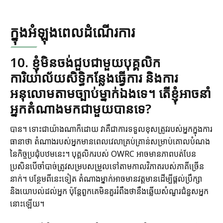
ក្នុងអំឡុងពេលដំណើរការ
10. ខ្ញុំមិនចង់ជួបជាមួយបុគ្គលិក
ការិយាល័យសិទ្ធិកន្លែងធ្វើការ និងការ
អនុលោមតាមច្បាប់ម្នាក់ឯងទេ។ តើខ្ញុំអាចនាំ
អ្នកតំណាងមកជាមួយបានទេ?
បាន។ ទោះជាយ៉ាងណាក៏ដោយ វាគឺជាការទទួលខុសត្រូវរបស់អ្នកក្នុងការ
ធានាថា តំណាងរបស់អ្នកមានពេលវេលាគ្រប់គ្រាន់សម្រាប់គោលបំណង
នៃកិច្ចប្រជុំបឋមនេះ។ បុគ្គលិករបស់ OWRC អាចមានភាពបត់បែន
ប្រសិនបើចាំបាច់ត្រូវសម្របសម្រួលទៅតាមកាលវិភាគរបស់ភាគីច្រើន
នាក់។ បន្ថែមពីនេះទៀត តំណាងម្នាក់អាចមានវត្តមានដើម្បីផ្តល់ប្រឹក្សា
និងយោបល់ដល់អ្នក ប៉ុន្តែពួកគេមិនគួររំពឹងថានឹងឆ្លើយសំណួរជំនួសអ្នក
នោះឡើយ។