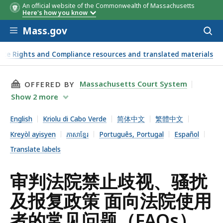
An official website of the Commonwealth of Massachusetts
Here's how you know
Skip to main content
Mass.gov
Acces
to
sear
lace Rights and Compliance resources and translated materials
THIS PAGE, 审判法院禁止歧视、骚扰及报复政策 面
Massachusetts Court System
OFFERED BY
Show
2
more
English
Kriolu di Cabo Verde
简体中文
繁體中文
Kreyòl ayisyen
ភាសាខ្មែរ
Português, Portugal
Español
Translate labels
审判法院禁止歧视、骚扰
及报复政策 面向法院使用
者的常见问题（FAQs）