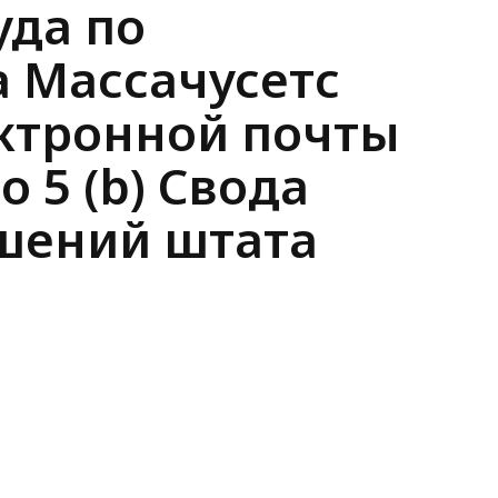
уда по
 Массачусетс
ектронной почты
 5 (b) Свода
шений штата