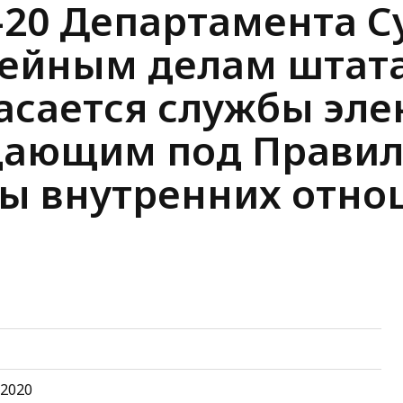
-20 Департамента С
мейным делам штата
асается службы эл
дающим под Правило
ы внутренних отно
, 2020