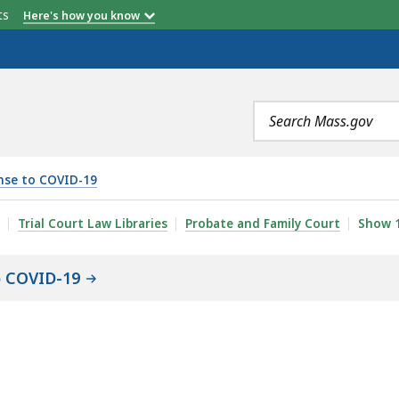
etts
Here's how you know
Search
terms
nse to COVID-19
АМЕНТА СУДА ПО НАСЛЕДСТВУ И СЕМЕЙНЫМ ДЕЛАМ ШТ
Trial Court Law Libraries
Probate and Family Court
Show
o COVID-19