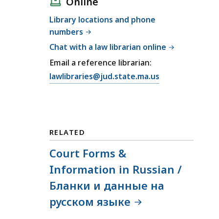
Online
a
i
l
Library locations and phone
a
C
numbers
l
o
C
Chat with a law librarian online
u
o
Email a reference librarian:
r
u
E
lawlibraries@jud.state.ma.us
t
r
m
L
t
a
a
L
i
n
a
l
g
n
RELATED
T
u
g
r
a
Court Forms &
u
i
g
a
Information in Russian /
a
e
g
Бланки и данные на
l
A
e
C
c
русском языке
A
o
c
c