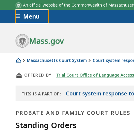
An official website of the Commonwealth of Massachus
Skip to main content
Menu
Mass.gov
Massachusetts Court System
Court system respo
Постановление
THIS PAGE, ПОСТАНОВЛЕНИЕ 4-20 ДЕПАРТ
OFFERED BY
Trial Court Office of Language Access
4-
20
Департамента
Court system response t
THIS IS A PART OF
:
THE
Суда
RESOURCE
по
PROBATE AND FAMILY COURT RULES
наследству
Standing Orders
и