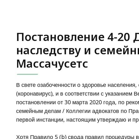
Свода
правил
процедуры
внутренних
Постановление 4-20 
отношений
штата
наследству и семей
Массачусетс
Массачусетс
В свете озабоченности о здоровье населения
(коронавирус), и в соответствии с указанием 
постановлении от 30 марта 2020 года, по рек
семейным делам / Коллегии адвокатов по Пра
первой инстанции, настоящим утверждаю и п
Хотя Правило 5 (b) свода правил процедуры 