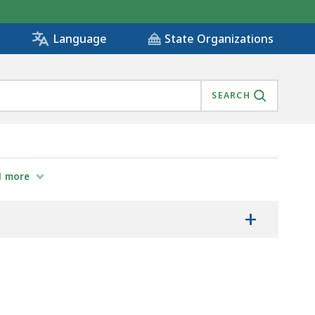
State Organizations
Language
SEARCH
АТА МАССАЧУСЕТС ПОСТАНОВЛЕНИЕ КАСАЕТСЯ СЛУЖБ
1
more
+