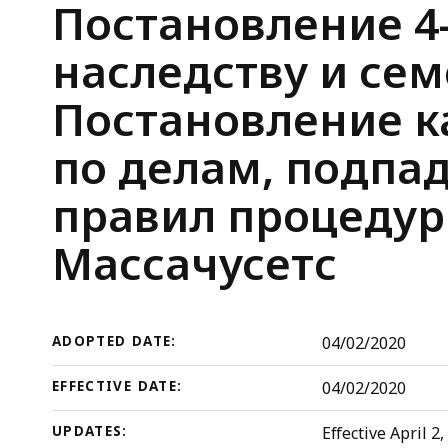
семейным
Probate
Постановление 4
делам
and
наследству и се
штата
Массачусетс
Family
Постановление к
Постановление
касается
Court
по делам, подпа
службы
Rules
правил процедур
электронной
почты
Массачусетс
по
делам,
подпадающим
под
ADOPTED DATE:
04/02/2020
Правило
EFFECTIVE DATE:
04/02/2020
5
(b)
UPDATES:
Effective April 2