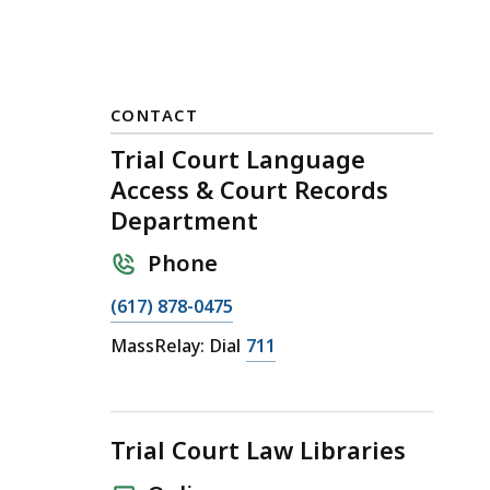
CONTACT
Trial Court Language
Access & Court Records
Department
Phone
C
(617) 878-0475
a
C
MassRelay: Dial
711
l
a
l
l
T
l
r
Trial Court Law Libraries
T
i
r