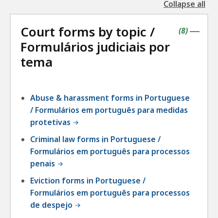
Collapse all
the
followin
Court forms by topic /
accordio
contains
items
(
8
)
|
Formulários judiciais por
tema
Abuse & harassment forms in Portuguese
/ Formulários em português para medidas
protetivas
Criminal law forms in Portuguese /
Formulários em português para processos
penais
Eviction forms in Portuguese /
Formulários em português para processos
de despejo