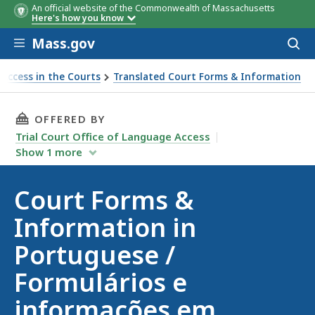
An official website of the Commonwealth of Massachusetts
Here's how you know
Skip to main content
Mass.gov
Acces
to
sear
Access in the Courts
Translated Court Forms & Information
 Portuguese / Formulários e informações em português
THIS PAGE, COURT FORMS & INFORMATION IN
OFFERED BY
Trial Court Office of Language Access
Show
1
more
Court Forms &
Information in
Portuguese /
Formulários e
informações em