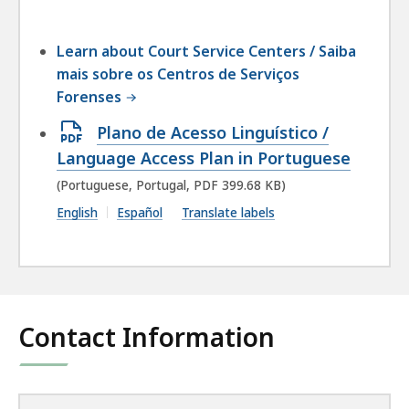
Learn about Court Service Centers / Saiba
mais sobre os Centros de Serviços
Forenses
Open
Plano de Acesso Linguístico /
PDF
Language Access Plan in Portuguese
file,
(Portuguese, Portugal, PDF 399.68 KB)
399.68
English
Español
Translate labels
KB,
Contact Information